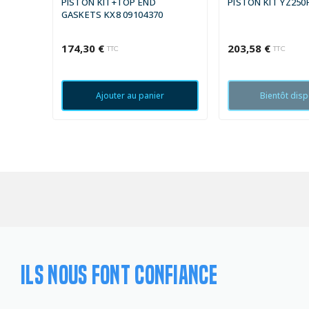
PISTON KIT+TOP END
PISTON KIT YZ250
GASKETS KX8 09104370
174,30 €
203,58 €
TTC
TTC
Ajouter au panier
Bientôt disp
ILS NOUS FONT CONFIANCE