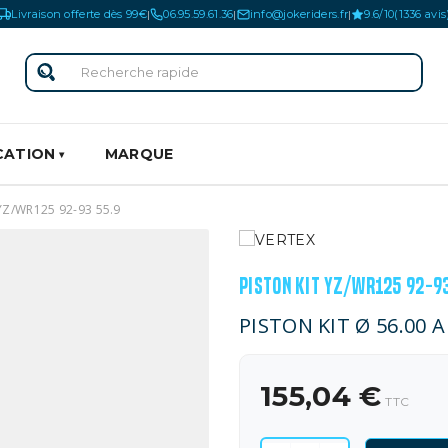
Livraison offerte dès 99€
06.95.59.61.36
info@jokeriders.fr
9.6/10
(1336 avis
|
|
|
CATION
MARQUE
YZ/WR125 92-93 55.9
PISTON KIT YZ/WR125 92-93
PISTON KIT Ø 56.00 A
155,04 €
TTC