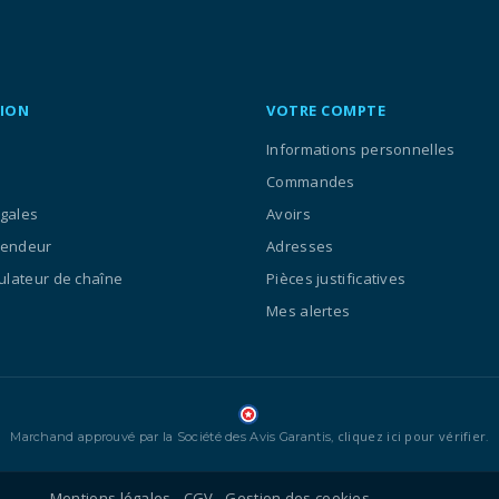
ION
VOTRE COMPTE
Informations personnelles
Commandes
égales
Avoirs
vendeur
Adresses
culateur de chaîne
Pièces justificatives
Mes alertes
cliquez ici pour vérifier
Marchand approuvé par la Société des Avis Garantis,
.
Mentions légales
CGV
Gestion des cookies
-
-