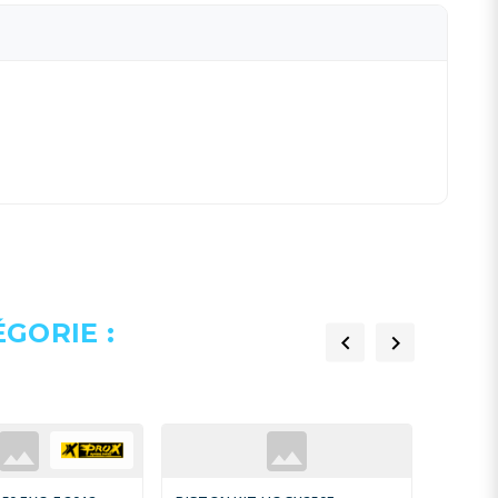
GORIE :

