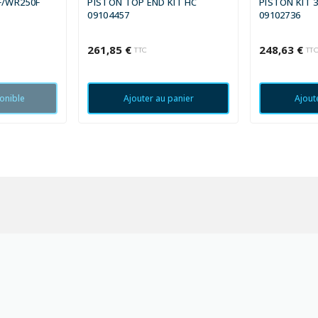
F/WR250F
PISTON TOP END KIT HC
PISTON KIT 3
09104457
09102736
261,85 €
248,63 €
TTC
TT
onible
Ajouter au panier
Ajout