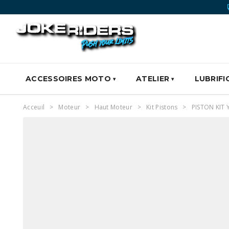
ACCESSOIRES MOTO
ATELIER
LUBRIFI
Acceuil
Moteur
Haut Moteur
Kit Pistons
PISTON KIT 