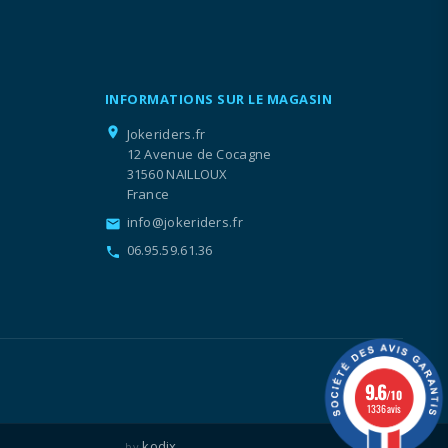
INFORMATIONS SUR LE MAGASIN
location_on
Jokeriders.fr
12 Avenue de Cocagne
31560 NAILLOUX
France
info@jokeriders.fr
email
06.95.59.61.36
call
9.6
/10
1336 avis
kodix
by