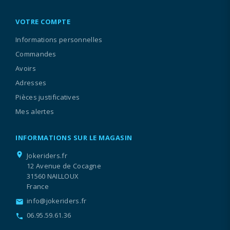
VOTRE COMPTE
Informations personnelles
Commandes
Avoirs
Adresses
Pièces justificatives
Mes alertes
INFORMATIONS SUR LE MAGASIN
location_on
Jokeriders.fr
12 Avenue de Cocagne
31560 NAILLOUX
France
info@jokeriders.fr
email
06.95.59.61.36
call