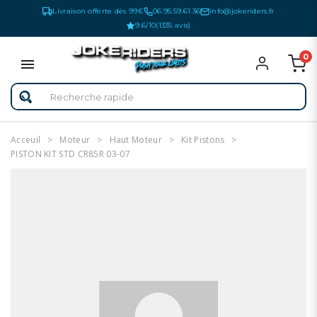
Livraison offerte dès 99€
06.95.59.61.36
info@jokeriders.fr
9.6/10
(1335 avis)
0
Acceuil
Moteur
Haut Moteur
Kit Pistons
PISTON KIT STD CR85R 03-07