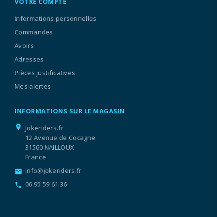
VOTRE COMPTE
Informations personnelles
Commandes
Avoirs
Adresses
Pièces justificatives
Mes alertes
INFORMATIONS SUR LE MAGASIN
location_on
Jokeriders.fr
12 Avenue de Cocagne
31560 NAILLOUX
France
info@jokeriders.fr
email
06.95.59.61.36
call