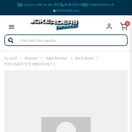
Livraison offerte dès 99€
06.95.59.61.36
info@jokeriders.fr
9.6/10
(1336 avis)
0
Acceuil
Moteur
Haut Moteur
Kit Pistons
PISTON KIT STD WR300 09-13