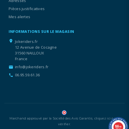
Adresses
Pièces justificatives
Mes alertes
INFORMATIONS SUR LE MAGASIN
location_on
Jokeriders.fr
12 Avenue de Cocagne
31560 NAILLOUX
France
info@jokeriders.fr
email
06.95.59.61.36
call
cliquez ici pour
Marchand approuvé par la Société des Avis Garantis,
vérifier
.
9.6
/10
1336 avis