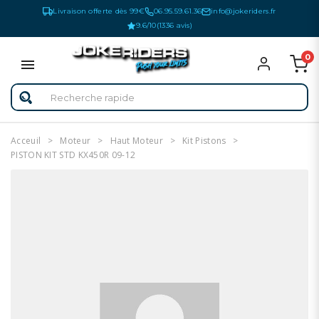
Livraison offerte dès 99€
06.95.59.61.36
info@jokeriders.fr
9.6/10
(1336 avis)
0
Acceuil
Moteur
Haut Moteur
Kit Pistons
PISTON KIT STD KX450R 09-12