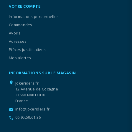
VOTRE COMPTE
Informations personnelles
Commandes
Avoirs
Adresses
Pièces justificatives
Mes alertes
INFORMATIONS SUR LE MAGASIN
location_on
Jokeriders.fr
12 Avenue de Cocagne
31560 NAILLOUX
France
info@jokeriders.fr
email
06.95.59.61.36
call