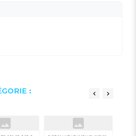
GORIE :

