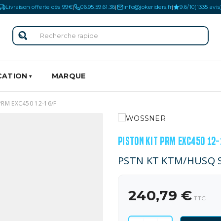
Livraison offerte dès 99€
06.95.59.61.36
info@jokeriders.fr
9.6/10
(1335 avis
|
|
|
CATION
MARQUE
PRM EXC450 12-16/F
PISTON KIT PRM EXC450 12-
PSTN KT KTM/HUSQ 
240,79 €
TTC