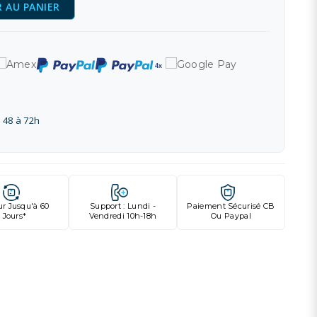
 AU PANIER
 48 à 72h
ur Jusqu'à 60
Support : Lundi -
Paiement Sécurisé CB
Jours*
Vendredi 10h-18h
Ou Paypal