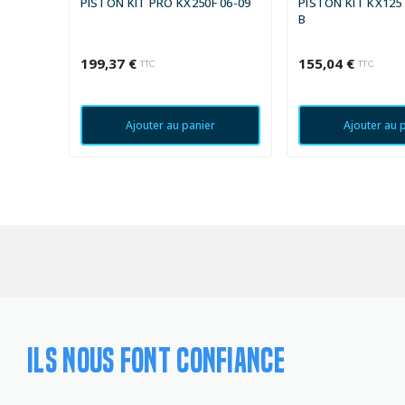
PISTON KIT PRO KX250F 06-09
PISTON KIT KX125 
B
199,37 €
155,04 €
TTC
TTC
Ajouter au panier
Ajouter au 
ILS NOUS FONT CONFIANCE