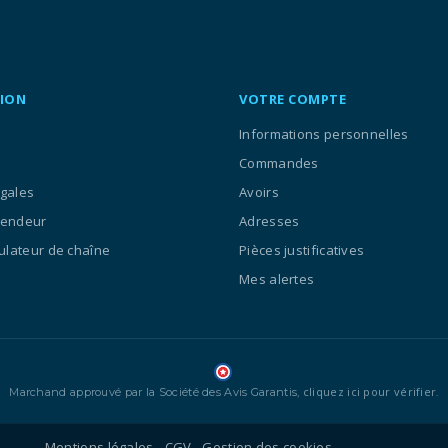
ION
VOTRE COMPTE
Informations personnelles
Commandes
égales
Avoirs
vendeur
Adresses
culateur de chaîne
Pièces justificatives
Mes alertes
cliquez ici pour vérifier
Marchand approuvé par la Société des Avis Garantis,
.
Mentions légales
CGV
Gestion des cookies
-
-