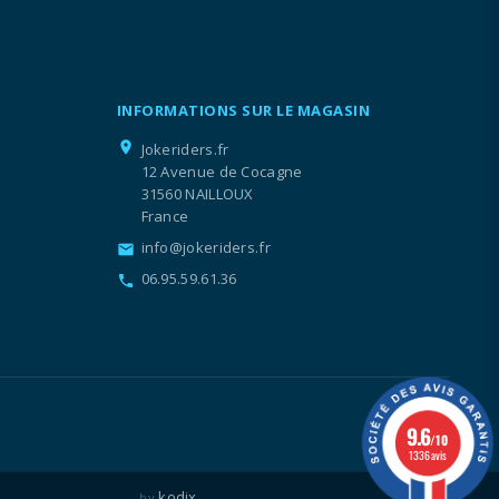
INFORMATIONS SUR LE MAGASIN
location_on
Jokeriders.fr
12 Avenue de Cocagne
31560 NAILLOUX
France
info@jokeriders.fr
email
06.95.59.61.36
call
9.6
/10
1336 avis
kodix
by