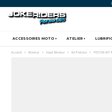
ACCESSOIRES MOTO
ATELIER
LUBRIFI
Acceuil
Moteur
Haut Moteur
Kit Pistons
PISTON KIT 