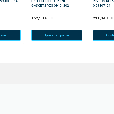
99-00 53.96
PISTON KIT+TOP END
PISTON KIT S
GASKETS YZ8 09104302
0 09107121
152,99 €
211,34 €
TTC
TT
panier
Ajouter au panier
Ajout