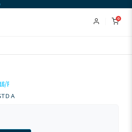
)
0
16/F
STD A