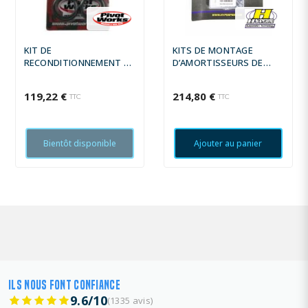
KIT DE
KITS DE MONTAGE
RECONDITIONNEMENT DE
D’AMORTISSEURS DE
FOURCHE CROSS POUR
DIRECTION
DRZ400S 2002-05 ET
119,22 €
214,80 €
TTC
TTC
DRZ400E 2002-04
Bientôt disponible
Ajouter au panier
ILS NOUS FONT CONFIANCE
9.6/10
(1335 avis)