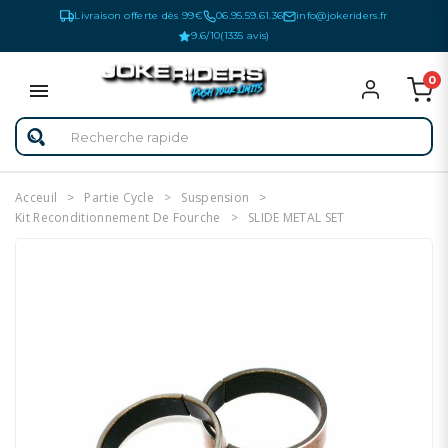
Livraison offerte dès 99€
06.95.59.61.36
info@jokeriders.fr
9.6/10
(1335 avis)
0
Acceuil
Partie Cycle
Suspension
Kit Reconditionnement De Fourche
SLIDE METAL SET