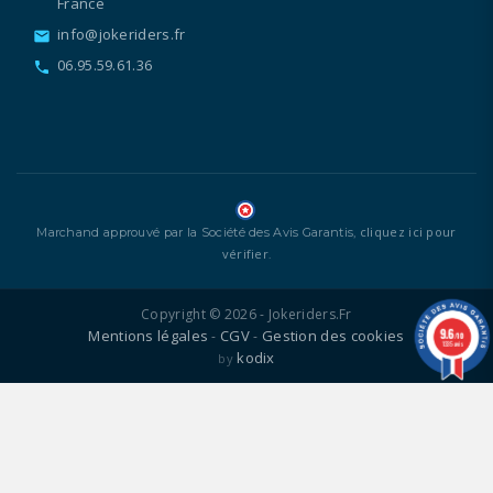
France
info@jokeriders.fr
email
06.95.59.61.36
call
cliquez ici pour
Marchand approuvé par la Société des Avis Garantis,
vérifier
.
Copyright © 2026 - Jokeriders.fr
9.6
Mentions légales
CGV
Gestion des cookies
-
-
/10
1335 avis
kodix
by