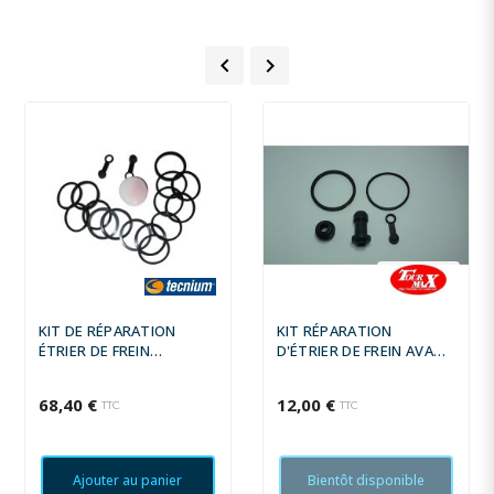
DUCATI 748 +
DUCATI 821 +


DUCATI 898 +
DUCATI 904 +
DUCATI 937 +
DUCATI 955 +
DUCATI 992 +
KIT DE RÉPARATION
KIT RÉPARATION
DUCATI 998 +
ÉTRIER DE FREIN
D'ÉTRIER DE FREIN AVANT
TECNIUM AVANT YAMAHA
TOURMAX SUZUKI
DUCATI 999 +
68,40 €
12,00 €
TTC
TTC
HONDA 999 +
KAWASAKI 1043 +
Ajouter au panier
Bientôt disponible