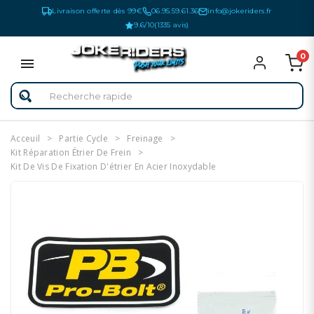
Livraison offerte dès 99€
06.95.59.61.36
info@jokeriders.fr
9.6/10
(1335 avis)
0
Acceuil
Partie Cycle
Freinage
Kit Réparation Étrier De Frein
Kit De Vis De Fixation D'étrier En Acier Inoxydable