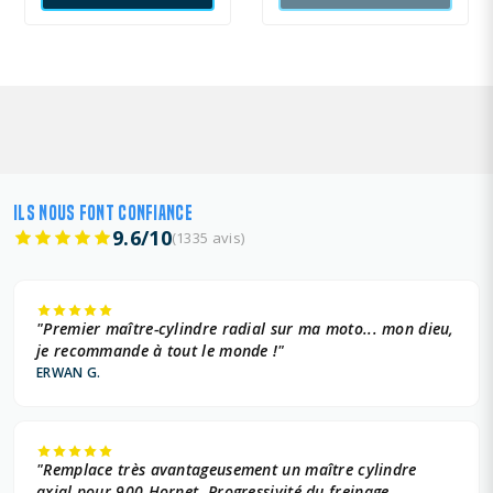
KAWASAKI 599 +
KAWASAKI 636 +
KAWASAKI 649 +
KAWASAKI 748 +
ILS NOUS FONT CONFIANCE
KAWASAKI 899 +
9.6/10
(1335 avis)
KAWASAKI 953 +
KAWASAKI 998 +
"Premier maître-cylindre radial sur ma moto... mon dieu,
je recommande à tout le monde !"
KTM 1195 +
ERWAN G.
KTM 1301 +
MV AGUSTA 750 +
"Remplace très avantageusement un maître cylindre
axial pour 900 Hornet. Progressivité du freinage,