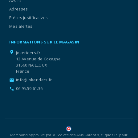
Avoirs
Adresses
Pièces justificatives
Mes alertes
INFORMATIONS SUR LE MAGASIN
location_on
Jokeriders.fr
12 Avenue de Cocagne
31560 NAILLOUX
France
info@jokeriders.fr
email
06.95.59.61.36
call
cliquez ici pour
Marchand approuvé par la Société des Avis Garantis,