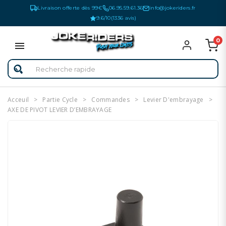
Livraison offerte dès 99€
06.95.59.61.36
info@jokeriders.fr
9.6/10
(1336 avis)
0
Acceuil
Partie Cycle
Commandes
Levier D'embrayage
AXE DE PIVOT LEVIER D’EMBRAYAGE