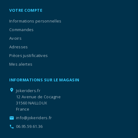
VOTRE COMPTE
Informations personnelles
Commandes
Avoirs
Adresses
Pièces justificatives
Mes alertes
INFORMATIONS SUR LE MAGASIN
location_on
Jokeriders.fr
12 Avenue de Cocagne
31560 NAILLOUX
France
info@jokeriders.fr
email
06.95.59.61.36
call