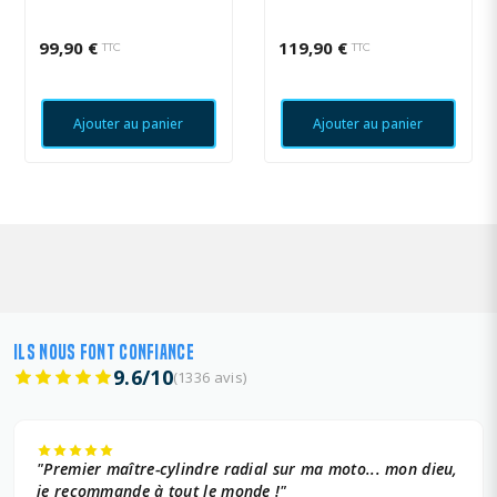
748 R 2002 - 2003
SPORT 1000 2006 -
99,90 €
119,90 €
TTC
TTC
Ajouter au panier
Ajouter au panier
ILS NOUS FONT CONFIANCE
9.6/10
(1336 avis)
"Premier maître-cylindre radial sur ma moto... mon dieu,
je recommande à tout le monde !"