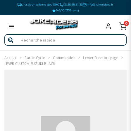
Livraison offerte dès 99€
06.95.59.61.36
info@jokeriders.fr
9.6/10
(1336 avis)
0
Acceuil
Partie Cycle
Commandes
Levier D'embrayage
LEVER CLUTCH SUZUKI BLACK