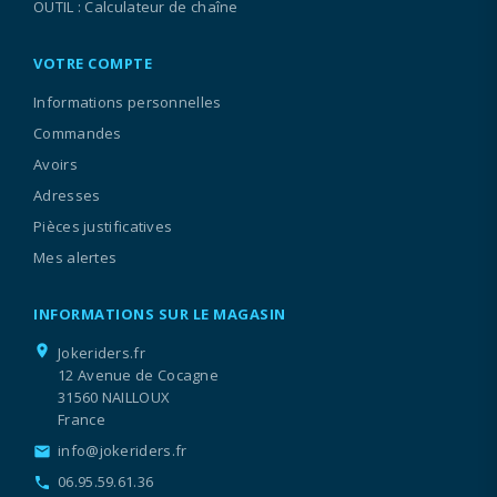
OUTIL : Calculateur de chaîne
VOTRE COMPTE
Informations personnelles
Commandes
Avoirs
Adresses
Pièces justificatives
Mes alertes
INFORMATIONS SUR LE MAGASIN
location_on
Jokeriders.fr
12 Avenue de Cocagne
31560 NAILLOUX
France
info@jokeriders.fr
email
06.95.59.61.36
call