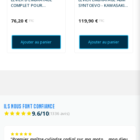
COMPLET POUR
SYNTOEVO - KAWASAKI Z
SUPERSPORT
800 E ABS 2013 -
76,20 €
119,90 €
TTC
TTC
Ajouter au panier
Ajouter au panier
ILS NOUS FONT CONFIANCE
9.6/10
(1336 avis)
"Premier maître-cylindre radial sur ma moto... mon dieu,