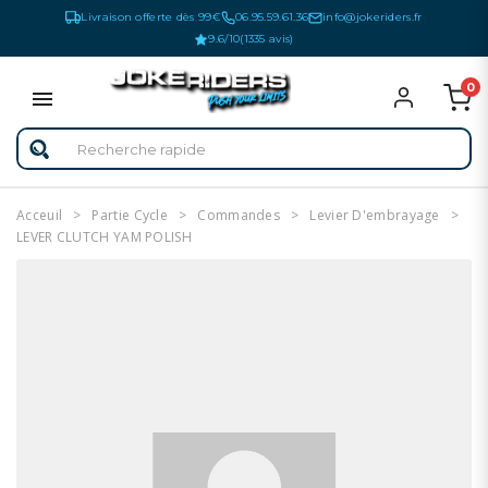
Livraison offerte dès 99€
06.95.59.61.36
info@jokeriders.fr
9.6/10
(1335 avis)
0
Acceuil
Partie Cycle
Commandes
Levier D'embrayage
LEVER CLUTCH YAM POLISH