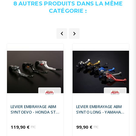
8 AUTRES PRODUITS DANS LA MÊME
CATÉGORIE :


LEVIER EMBRAYAGE ABM
LEVIER EMBRAYAGE ABM
SYNTOEVO - HONDA ST
SYNTO LONG - YAMAHA
1300 ABS 2002 -
YZF-R1 2009 - 2011
119,90 €
99,90 €
TTC
TTC