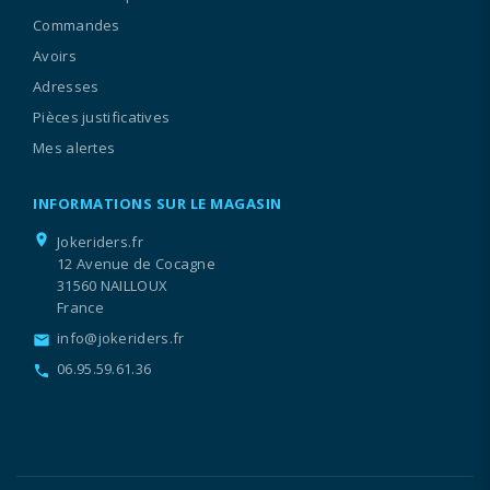
Commandes
Avoirs
Adresses
Pièces justificatives
Mes alertes
INFORMATIONS SUR LE MAGASIN
location_on
Jokeriders.fr
12 Avenue de Cocagne
31560 NAILLOUX
France
info@jokeriders.fr
email
06.95.59.61.36
call