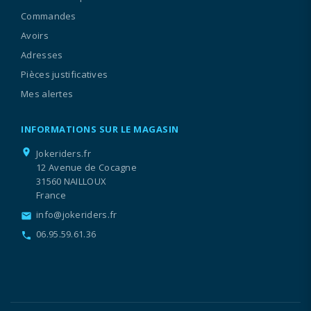
Commandes
Avoirs
Adresses
Pièces justificatives
Mes alertes
INFORMATIONS SUR LE MAGASIN
location_on
Jokeriders.fr
12 Avenue de Cocagne
31560 NAILLOUX
France
info@jokeriders.fr
email
06.95.59.61.36
call