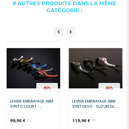
8 AUTRES PRODUITS DANS LA MÊME
CATÉGORIE :


LEVIER EMBRAYAGE ABM
LEVIER EMBRAYAGE ABM
SYNTO COURT -
SYNTOEVO - SUZUKI DL
TRIUMPH SPRINT RS 1998
650 V-STROM 2010 - 2011
- 2001
99,90 €
119,90 €
TTC
TTC