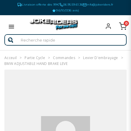
Livraison offerte dès 99€
06.95.59.61.36
info@jokeriders.fr
9.6/10
(1336 avis)
0
Acceuil
Partie Cycle
Commandes
Levier D'embrayage
BMW ADJUSTABLE HAND BRAKE LEVE