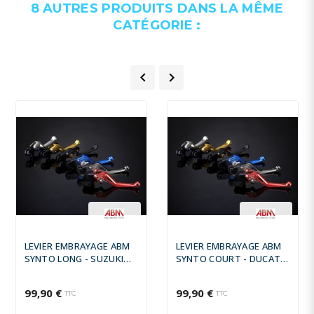
8 AUTRES PRODUITS DANS LA MÊME
CATÉGORIE :


LEVIER EMBRAYAGE ABM
LEVIER EMBRAYAGE ABM
SYNTO LONG - SUZUKI
SYNTO COURT - DUCATI
GSX-S 1000 F ABS 2015 -
MONSTER 1100 EVO SP
2009 -
99,90 €
99,90 €
TTC
TTC