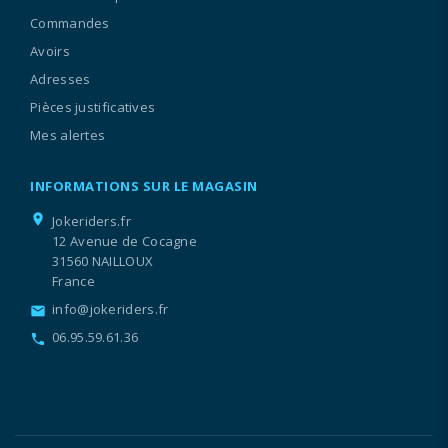
Commandes
Avoirs
Adresses
Pièces justificatives
Mes alertes
INFORMATIONS SUR LE MAGASIN
location_on
Jokeriders.fr
12 Avenue de Cocagne
31560 NAILLOUX
France
info@jokeriders.fr
email
06.95.59.61.36
call