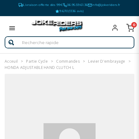
Livraison offerte dès 99€
06.95.59.61.36
info@jokeriders.fr
9.6/10
(1336 avis)
0
Acceuil
Partie Cycle
Commandes
Levier D'embrayage
HONDA ADJUSTABLE HAND CLUTCH L