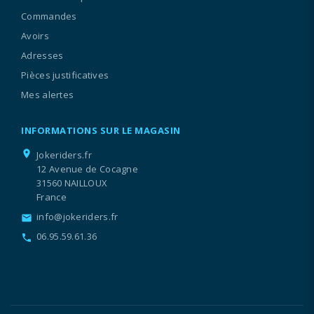
Commandes
Avoirs
Adresses
Pièces justificatives
Mes alertes
INFORMATIONS SUR LE MAGASIN
location_on
Jokeriders.fr
12 Avenue de Cocagne
31560 NAILLOUX
France
info@jokeriders.fr
email
06.95.59.61.36
call