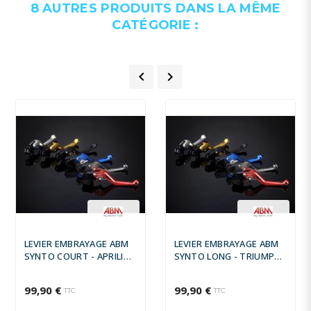
8 AUTRES PRODUITS DANS LA MÊME
CATÉGORIE :


LEVIER EMBRAYAGE ABM
LEVIER EMBRAYAGE ABM
SYNTO COURT - APRILIA
SYNTO LONG - TRIUMPH
RSV4 R 2009 -
SPRINT ST ABS 2005 -
99,90 €
99,90 €
TTC
TTC