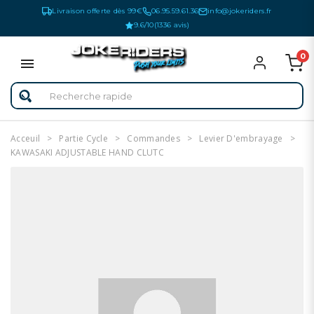
Livraison offerte dès 99€
06.95.59.61.36
info@jokeriders.fr
9.6/10
(1336 avis)
0
Acceuil
Partie Cycle
Commandes
Levier D'embrayage
KAWASAKI ADJUSTABLE HAND CLUTC