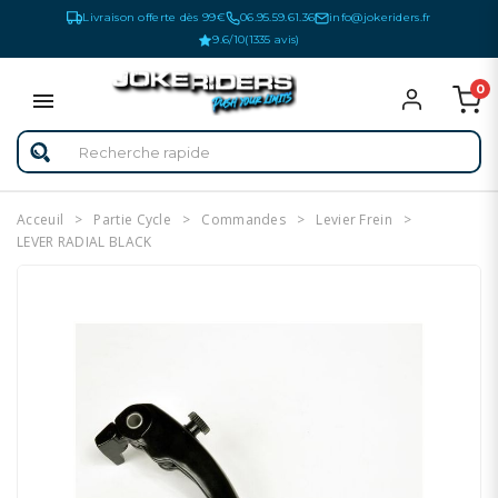
Livraison offerte dès 99€
06.95.59.61.36
info@jokeriders.fr
9.6/10
(1335 avis)
0
Acceuil
Partie Cycle
Commandes
Levier Frein
LEVER RADIAL BLACK