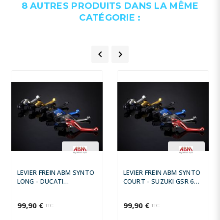
8 AUTRES PRODUITS DANS LA MÊME
CATÉGORIE :


LEVIER FREIN ABM SYNTO
LEVIER FREIN ABM SYNTO
LONG - DUCATI
COURT - SUZUKI GSR 600
MULTISTRADA 620 2005 -
2006 -
99,90 €
99,90 €
TTC
TTC