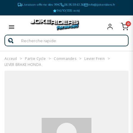
Livraison offerte dès 99€
06.95.59.61.36
info@jokeriders.fr
9.6/10
(1335 avis)
0
Acceuil
Partie Cycle
Commandes
Levier Frein
LEVER BRAKE HONDA