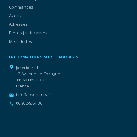
Commandes
Avoirs
Adresses
Pièces justificatives
Mes alertes
INFORMATIONS SUR LE MAGASIN
location_on
Jokeriders.fr
12 Avenue de Cocagne
31560 NAILLOUX
France
info@jokeriders.fr
email
06.95.59.61.36
call