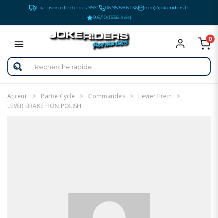
Livraison offerte dès 99€
06.95.59.61.36
info@jokeriders.fr
9.6/10
(1336 avis)
0
Acceuil
Partie Cycle
Commandes
Levier Frein
LEVER BRAKE HON POLISH