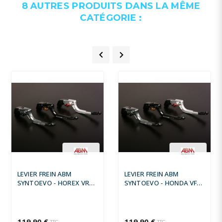
8 AUTRES PRODUITS DANS LA MÊME
CATÉGORIE :


LEVIER FREIN ABM
LEVIER FREIN ABM
SYNTOEVO - HOREX VR6
SYNTOEVO - HONDA VFR
CLASSIC 2013 -
800 X CROSSRUNNER ABS
2011 - 2014
119,90 €
119,90 €
TTC
TTC