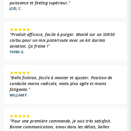
KAWASAKI 64 +
puissance et feeling supérieur."
JOËL C.
KAWASAKI 65 +
KAWASAKI 84 +
"Produit efficace, facile à purger. Monté sur un SV650
KAWASAKI 85 +
carbu pour un mix piste/route avec un kit durites
aviation. Ça freine !"
KAWASAKI 99 +
YANN G.
KTM 124 +
KTM 125 +
"Belle finition, facile à monter et ajuster. Position de
conduite moins radicale, moto plus agile et moins
KTM 144 +
fatigante."
WILLIAM P.
KTM 150 +
KTM 193 +
"Pour une première commande, je suis très satisfait.
KTM 200 +
Bonne communication, envoi dans les délais, belles