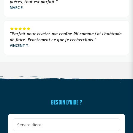
pièces, tout est parfait."
MARC F.
KTM 249 +
KTM 250 +
"Parfait pour riveter ma chaîne RK comme j'ai l'habitude
KTM 293 +
de faire. Exactement ce que je recherchais."
VINCENT T.
KTM 300 +
KTM 350 +
KTM 449 +
KTM 450 +
KTM 500 +
BESOIN D'AIDE ?
KTM 510 +
KTM 65 +