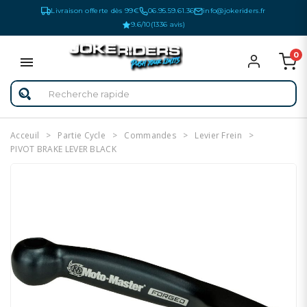
Livraison offerte dès 99€
06.95.59.61.36
info@jokeriders.fr
9.6/10
(1336 avis)
0
Acceuil
Partie Cycle
Commandes
Levier Frein
PIVOT BRAKE LEVER BLACK