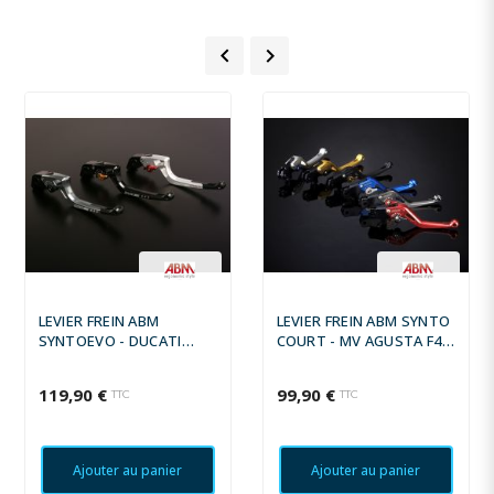
HUSQVARNA 124 +


HUSQVARNA 125 +
HUSQVARNA 144 +
HUSQVARNA 150 +
HUSQVARNA 249 +
HUSQVARNA 250 +
LEVIER FREIN ABM
LEVIER FREIN ABM SYNTO
HUSQVARNA 293 +
SYNTOEVO - DUCATI
COURT - MV AGUSTA F4
MULTISTRADA 1200 S
AGO 2005 - 2005
HUSQVARNA 300 +
2010 - 2014
119,90 €
99,90 €
TTC
TTC
HUSQVARNA 350 +
HUSQVARNA 450 +
Ajouter au panier
Ajouter au panier