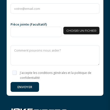
KTM 85 +
SUZUKI 250 +
SUZUKI 449 +
Pièce jointe (Facultatif)
CHOISIR UN FICHIER
SUZUKI 450 +
YAMAHA 125 +
YAMAHA 249 +
YAMAHA 250 +
J'accepte les conditions générales et la politique de
YAMAHA 449 +
confidentialité
YAMAHA 450 +
ENVOYER