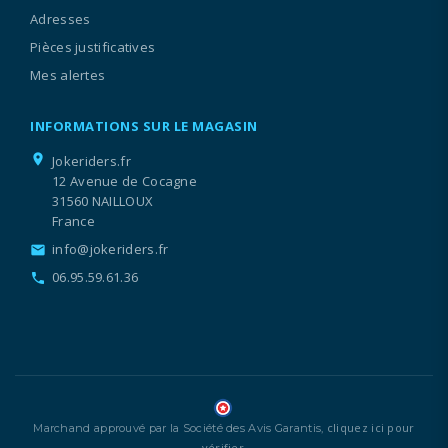
Adresses
Pièces justificatives
Mes alertes
INFORMATIONS SUR LE MAGASIN
location_on
Jokeriders.fr
12 Avenue de Cocagne
31560 NAILLOUX
France
info@jokeriders.fr
email
06.95.59.61.36
call
cliquez ici pour
Marchand approuvé par la Société des Avis Garantis,
vérifier