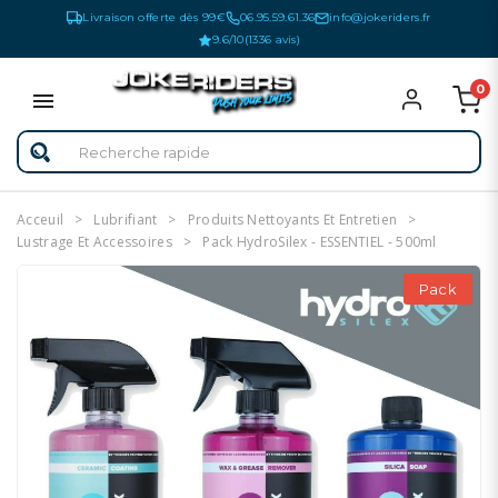
Livraison offerte dès 99€
06.95.59.61.36
info@jokeriders.fr
9.6/10
(1336 avis)
0
Acceuil
Lubrifiant
Produits Nettoyants Et Entretien
Lustrage Et Accessoires
Pack HydroSilex - ESSENTIEL - 500ml
Pack