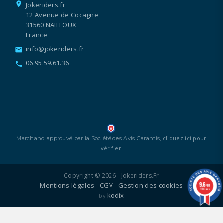
location_on
Jokeriders.fr
12 Avenue de Cocagne
31560 NAILLOUX
France
info@jokeriders.fr
email
06.95.59.61.36
call
cliquez ici pour
Marchand approuvé par la Société des Avis Garantis,
vérifier
.
Copyright © 2026 - Jokeriders.fr
9.6
Mentions légales
CGV
Gestion des cookies
-
-
/10
1336 avis
kodix
by