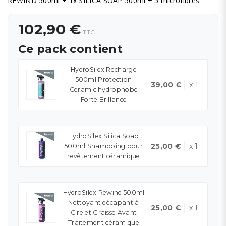
REWIND 500ml + 1x SILICA SOAP 500ml + 5 microfibres
102,90 €
TTC
Ce pack contient
HydroSilex Recharge
500ml Protection
39,00 €
x 1
Ceramic hydrophobe
Forte Brillance
HydroSilex Silica Soap
25,00 €
x 1
500ml Shampoing pour
revêtement céramique
HydroSilex Rewind 500ml
Nettoyant décapant à
25,00 €
x 1
Cire et Graisse Avant
Traitement céramique