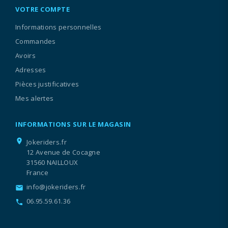
VOTRE COMPTE
Informations personnelles
Commandes
Avoirs
Adresses
Pièces justificatives
Mes alertes
INFORMATIONS SUR LE MAGASIN
location_on
Jokeriders.fr
12 Avenue de Cocagne
31560 NAILLOUX
France
info@jokeriders.fr
email
06.95.59.61.36
call