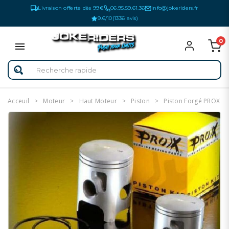
Livraison offerte dès 99€
06.95.59.61.36
info@jokeriders.fr
9.6/10
(1336 avis)
0
Acceuil
Moteur
Haut Moteur
Piston
Piston Forgé PROX