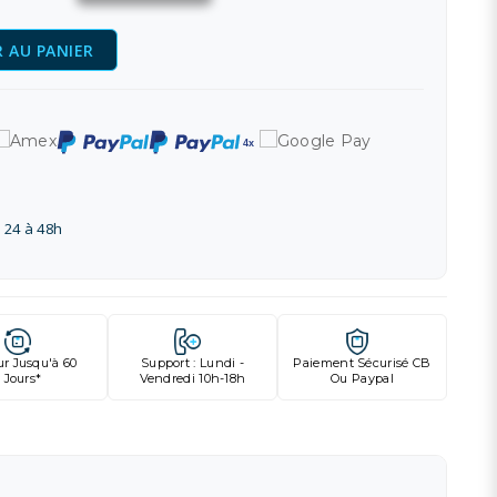
 AU PANIER
 24 à 48h
ur Jusqu'à 60
Support : Lundi -
Paiement Sécurisé CB
Jours*
Vendredi 10h-18h
Ou Paypal