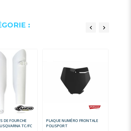
GORIE :


S DE FOURCHE
PLAQUE NUMÉRO FRONTALE
PLAQU
HUSQVARNA TC/FC
POLISPORT
RACETE