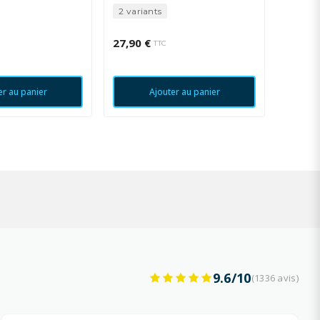
KX-F45
2 variants
27,90 €
29,90 
TTC
er au panier
Ajouter au panier
9.6/10
(1336 avis)