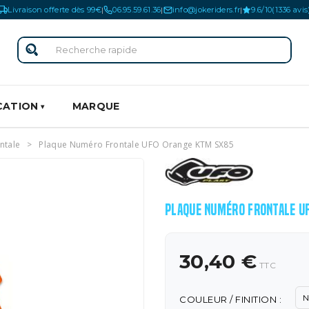
Livraison offerte dès 99€
06.95.59.61.36
info@jokeriders.fr
9.6/10
(1336 avis
|
|
|
CATION
MARQUE
ntale
Plaque Numéro Frontale UFO Orange KTM SX85
PLAQUE NUMÉRO FRONTALE U
30,40 €
TTC
N
COULEUR / FINITION :