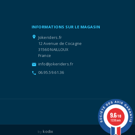
INFORMATIONS SUR LE MAGASIN
location_on
Jokeriders.fr
12 Avenue de Cocagne
31560 NAILLOUX
France
info@jokeriders.fr
email
06.95.59.61.36
call
9.6
/10
1336 avis
kodix
by