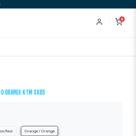
)
0
FO ORANGE KTM SX85
oir/Noir
Orange / Orange