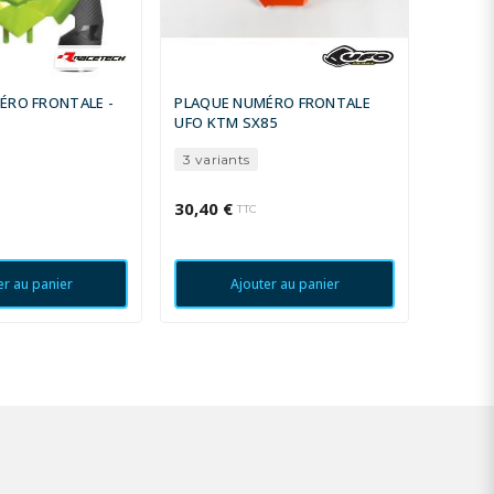
ÉRO FRONTALE -
PLAQUE NUMÉRO FRONTALE
PLAQU
UFO KTM SX85
POLISP
KAWASA
3 variants
30,40 €
29,99 
TTC
er au panier
Ajouter au panier