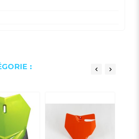
GORIE :

