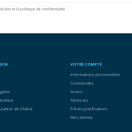
érales et la politique de confidentialité
ION
VOTRE COMPTE
Informations personnelles
Commandes
égales
Avoirs
vendeur
Adresses
culateur de chaîne
Pièces justificatives
Mes alertes