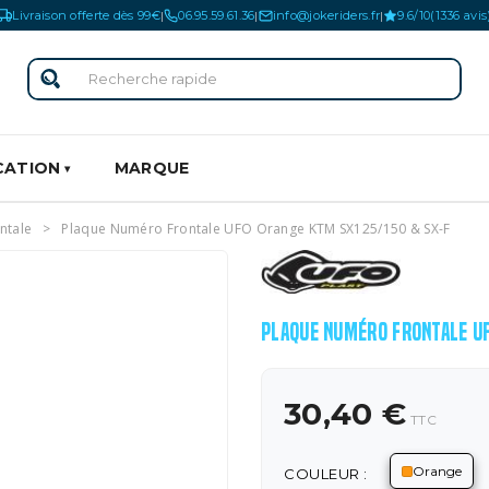
Livraison offerte dès 99€
06.95.59.61.36
info@jokeriders.fr
9.6/10
(1336 avis
|
|
|
CATION
MARQUE
ntale
Plaque Numéro Frontale UFO Orange KTM SX125/150 & SX-F
PLAQUE NUMÉRO FRONTALE U
30,40 €
TTC
Orange
COULEUR :