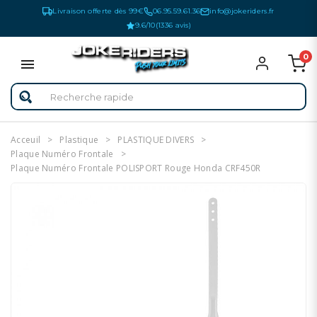
Livraison offerte dès 99€
06.95.59.61.36
info@jokeriders.fr
9.6/10
(1336 avis)
0
Acceuil
Plastique
PLASTIQUE DIVERS
Plaque Numéro Frontale
Plaque Numéro Frontale POLISPORT Rouge Honda CRF450R