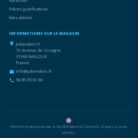
Adresses
Pièces justificatives
Mes alertes
INFORMATIONS SUR LE MAGASIN
location_on
Jokeriders.fr
12 Avenue de Cocagne
31560 NAILLOUX
France
info@jokeriders.fr
email
06.95.59.61.36
call
cliquez ici pour
Marchand approuvé par la Société des Avis Garantis,
vérifier
.