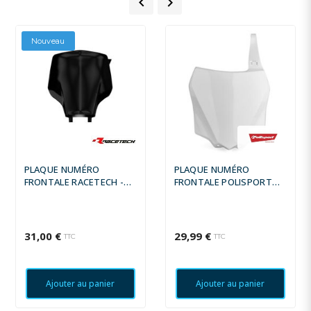


Nouveau
PLAQUE NUMÉRO
PLAQUE NUMÉRO
FRONTALE RACETECH -
FRONTALE POLISPORT
NOIR
BLANC KAWASAKI
KX85/KX100
31,00 €
29,99 €
TTC
TTC
Ajouter au panier
Ajouter au panier