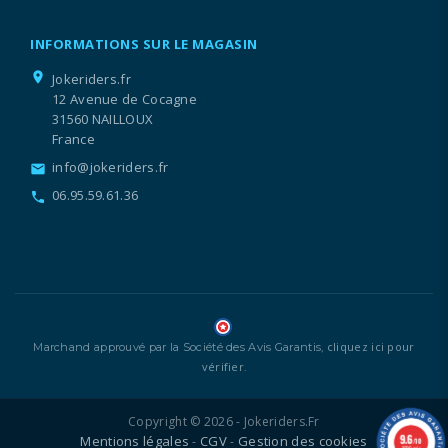
INFORMATIONS SUR LE MAGASIN
location_on
Jokeriders.fr
12 Avenue de Cocagne
31560 NAILLOUX
France
info@jokeriders.fr
email
06.95.59.61.36
call
cliquez ici pour
Marchand approuvé par la Société des Avis Garantis,
vérifier
.
Copyright © 2026 - Jokeriders.fr
9.6
Mentions légales
CGV
Gestion des cookies
-
-
/10