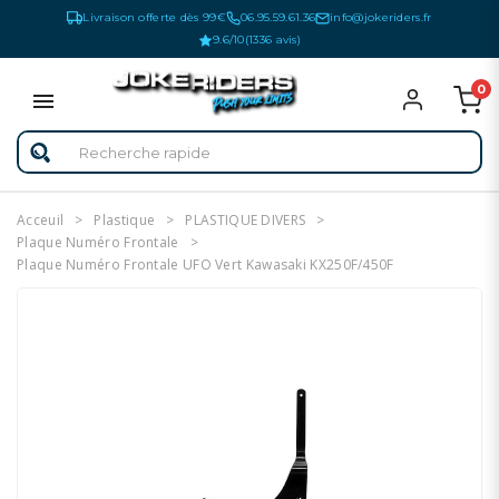
Livraison offerte dès 99€
06.95.59.61.36
info@jokeriders.fr
9.6/10
(1336 avis)
0
Acceuil
Plastique
PLASTIQUE DIVERS
Plaque Numéro Frontale
Plaque Numéro Frontale UFO Vert Kawasaki KX250F/450F