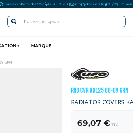
Livraison offerte dès 99€
06.95.59.61.36
info@jokeriders.fr
9.6/10
(1335 avis
|
|
|
CATION
MARQUE
89 GRN
RAD CVR KX125 88-89 GRN
RADIATOR COVERS KA
69,07 €
TTC