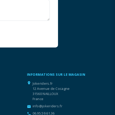
INFORMATIONS SUR LE MAGASIN
location_on
Jokeriders.fr
12 Avenue de Cocagne
31560 NAILLOUX
France
info@jokeriders.fr
email
06.95.59.61.36
call