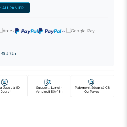
 AU PANIER
 48 à 72h
ur Jusqu'à 60
Support : Lundi -
Paiement Sécurisé CB
Jours*
Vendredi 10h-18h
Ou Paypal