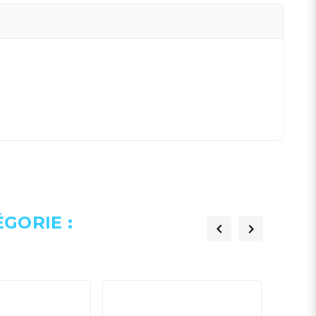
GORIE :

