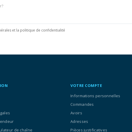
érales et la politique de confidentialité
ION
VOTRE COMPTE
Informations personnelles
Commandes
égales
Avoirs
vendeur
Adresses
culateur de chaîne
Pièces justificatives