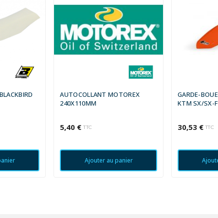
 BLACKBIRD
AUTOCOLLANT MOTOREX
GARDE-BOUE 
240X110MM
KTM SX/SX-F
5,40 €
30,53 €
TTC
TTC
panier
Ajouter au panier
Ajout