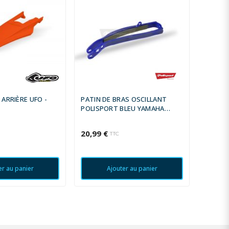
ARRIÈRE UFO -
PATIN DE BRAS OSCILLANT
PLAQU
POLISPORT BLEU YAMAHA
RACET
YZ250F/YZ450F
20,99 €
29,46 
TTC
er au panier
Ajouter au panier