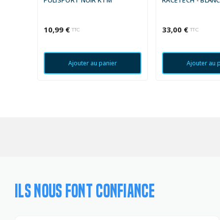
POLISPORT NOIR KTM
RACETECH - BLAN
10,99 €
33,00 €
TTC
TTC
Ajouter au panier
Ajouter au 
ILS NOUS FONT CONFIANCE