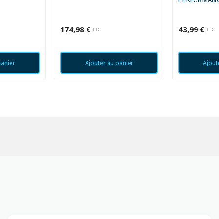
C
PERFORMANC
174,98 €
43,99 €
TTC
TTC
panier
Ajouter au panier
Ajout