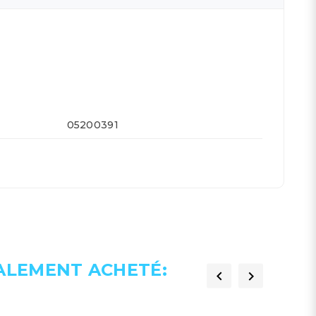
05200391
GALEMENT ACHETÉ:

