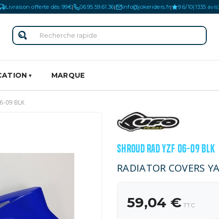
Livraison offerte dès 99€
06.95.59.61.36
info@jokeriders.fr
9.6/10
(1335 avis
|
|
|
CATION
MARQUE
6-09 BLK
SHROUD RAD YZF 06-09 BLK
RADIATOR COVERS YA
59,04 €
TTC