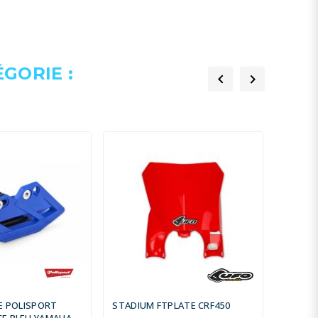
GORIE :


E POLISPORT
STADIUM FTPLATE CRF450
GARDE-