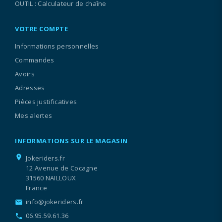
OUTIL : Calculateur de chaîne
VOTRE COMPTE
Informations personnelles
Commandes
Avoirs
Adresses
Pièces justificatives
Mes alertes
INFORMATIONS SUR LE MAGASIN
location_on
Jokeriders.fr
12 Avenue de Cocagne
31560 NAILLOUX
France
info@jokeriders.fr
email
06.95.59.61.36
call