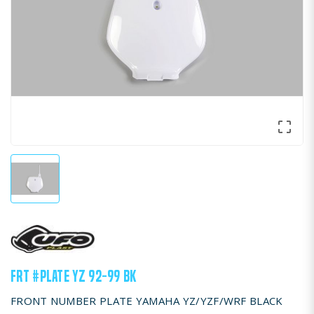

FRT #PLATE YZ 92-99 BK
FRONT NUMBER PLATE YAMAHA YZ/YZF/WRF BLACK