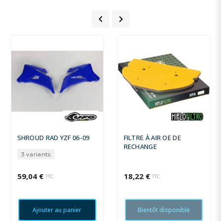


SHROUD RAD YZF 06-09
FILTRE À AIR OE DE
RECHANGE
3 variants
59,04 €
18,22 €
TTC
TTC
Ajouter au panier
Bientôt disponible