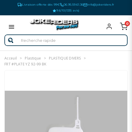
Livraison offerte dès 99€
06.95.59.61.36
info@jokeriders.fr
9.6/10
(1335 avis)
0
Acceuil
Plastique
PLASTIQUE DIVERS
FRT #PLATE YZ 92-99 BK