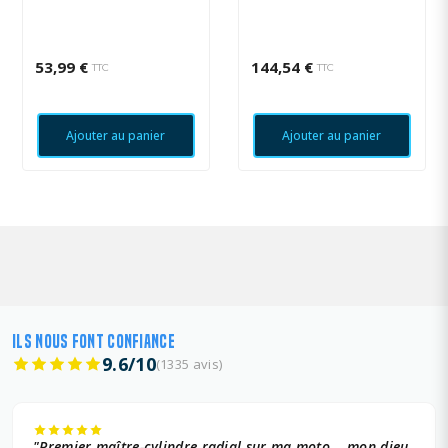
53,99 €
144,54 €
TTC
TTC
Ajouter au panier
Ajouter au panier
ILS NOUS FONT CONFIANCE
9.6/10
(1335 avis)
"Premier maître-cylindre radial sur ma moto... mon dieu,