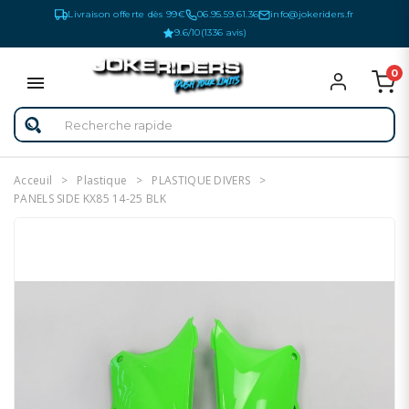
Livraison offerte dès 99€
06.95.59.61.36
info@jokeriders.fr
9.6/10
(1336 avis)
0
Acceuil
Plastique
PLASTIQUE DIVERS
PANELS SIDE KX85 14-25 BLK