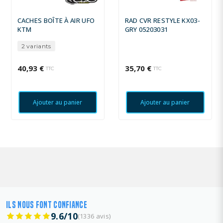
CACHES BOÎTE À AIR UFO
RAD CVR RESTYLE KX03-
KTM
GRY 05203031
2 variants
40,93 €
35,70 €
TTC
TTC
Ajouter au panier
Ajouter au panier
ILS NOUS FONT CONFIANCE
9.6/10
(1336 avis)