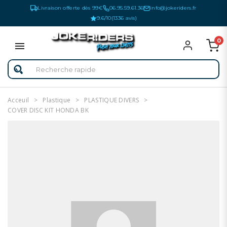
Livraison offerte dès 99€
06.95.59.61.36
info@jokeriders.fr
9.6/10
(1336 avis)
0
Acceuil
Plastique
PLASTIQUE DIVERS
COVER DISC KIT HONDA BK