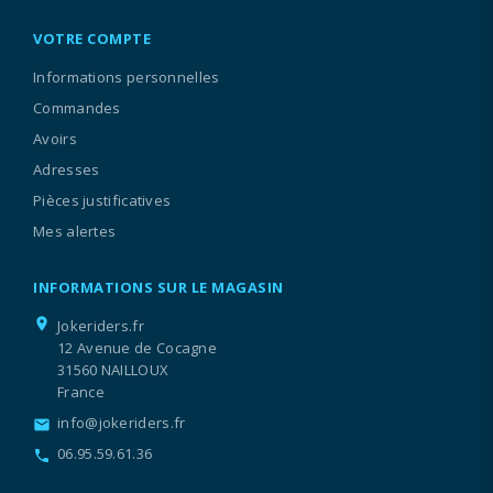
VOTRE COMPTE
Informations personnelles
Commandes
Avoirs
Adresses
Pièces justificatives
Mes alertes
INFORMATIONS SUR LE MAGASIN
location_on
Jokeriders.fr
12 Avenue de Cocagne
31560 NAILLOUX
France
info@jokeriders.fr
email
06.95.59.61.36
call