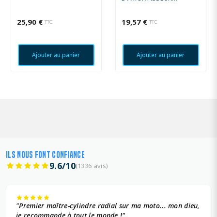
RACETECH NOIR YAMAHA
25,90 €
19,57 €
TTC
TTC
Ajouter au panier
Ajouter au panier
ILS NOUS FONT CONFIANCE
9.6/10
(1336 avis)
"Premier maître-cylindre radial sur ma moto... mon dieu,
je recommande à tout le monde !"