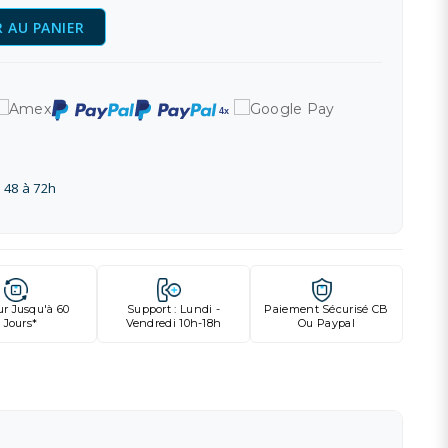
 AU PANIER
 48 à 72h
ur Jusqu'à 60
Support : Lundi -
Paiement Sécurisé CB
Jours*
Vendredi 10h-18h
Ou Paypal