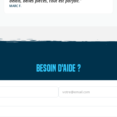
délais, belles pièces, tout est parfait."
MARC F.
BESOIN D'AIDE ?