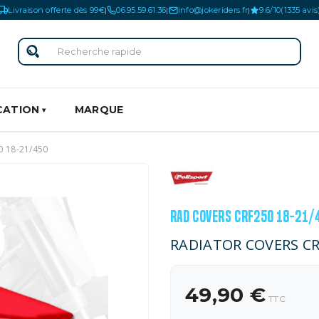
Livraison offerte dès 99€
06.95.59.61.36
info@jokeriders.fr
9.6/10
(1335 avis
|
|
|
CATION
MARQUE
 18-21/450
RAD COVERS CRF250 18-21/
RADIATOR COVERS CR
49,90 €
TTC