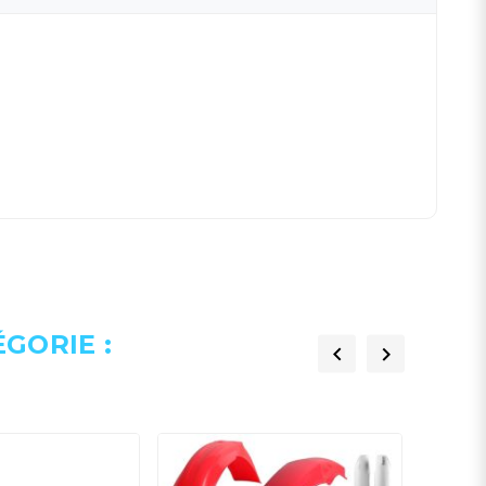
GORIE :

