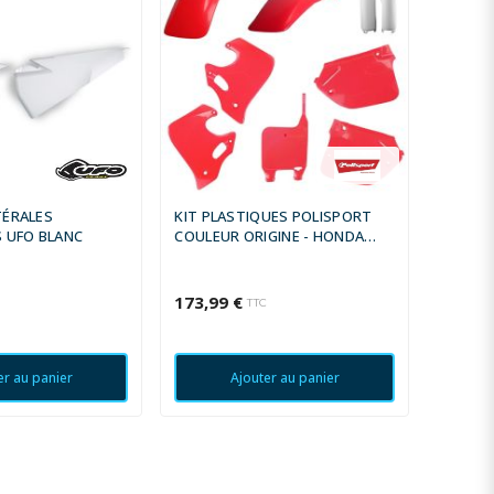
TÉRALES
KIT PLASTIQUES POLISPORT
KIT PL
 UFO BLANC
COULEUR ORIGINE - HONDA
PIÈCES
CR125/250
173,99 €
185,86
TTC
er au panier
Ajouter au panier