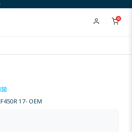
)
0
450
F450R 17- OEM