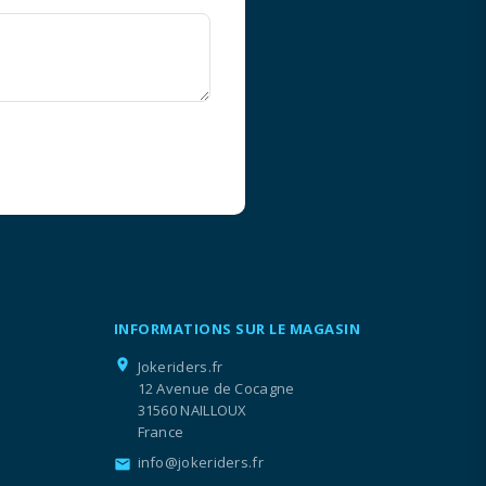
INFORMATIONS SUR LE MAGASIN
location_on
Jokeriders.fr
12 Avenue de Cocagne
31560 NAILLOUX
France
info@jokeriders.fr
email