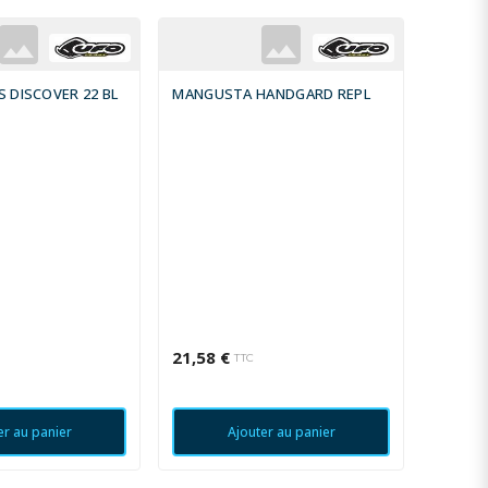
 DISCOVER 22 BL
MANGUSTA HANDGARD REPL
SD CVR
21,58 €
59,04 
TTC
er au panier
Ajouter au panier