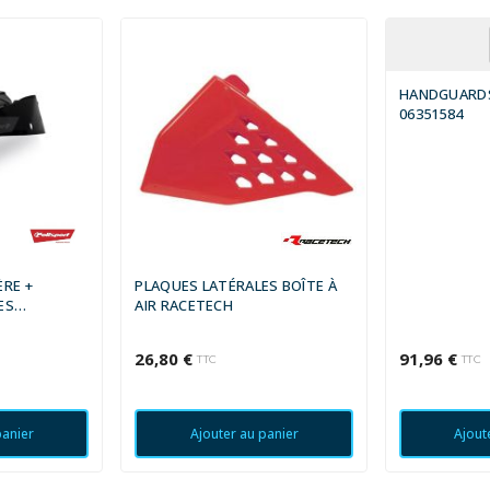
HANDGUARDS
06351584
ÈRE +
PLAQUES LATÉRALES BOÎTE À
ES
AIR RACETECH
KTM
26,80 €
91,96 €
TTC
TTC
panier
Ajouter au panier
Ajout