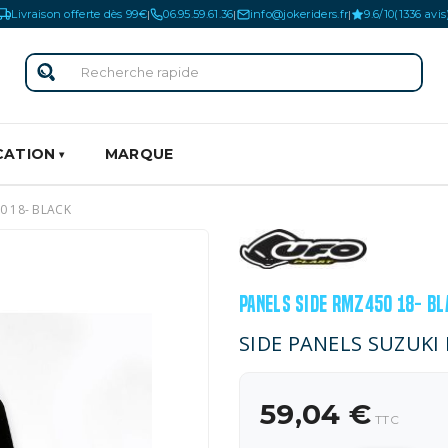
Livraison offerte dès 99€
06.95.59.61.36
info@jokeriders.fr
9.6/10
(1336 avis
|
|
|
CATION
MARQUE
0 18- BLACK
PANELS SIDE RMZ450 18- BL
SIDE PANELS SUZUKI
59,04 €
TTC