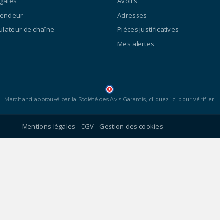
égales
Avoirs
vendeur
Adresses
culateur de chaîne
Pièces justificatives
Mes alertes
cliquez ici pour vérifier
Marchand approuvé par la Société des Avis Garantis,
.
Mentions légales
CGV
Gestion des cookies
-
-