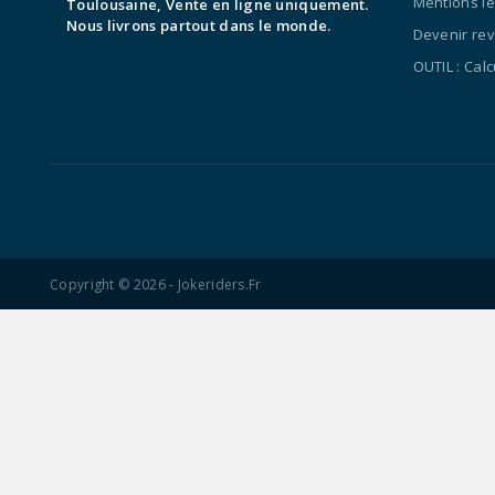
Mentions l
Toulousaine, Vente en ligne uniquement.
Nous livrons partout dans le monde.
Devenir re
OUTIL : Cal
Copyright © 2026 - Jokeriders.fr