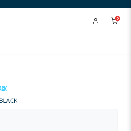
)
0
ACK
 BLACK