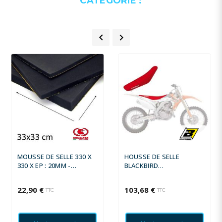
CATÉGORIE :


MOUSSE DE SELLE 330 X
HOUSSE DE SELLE
330 X EP : 20MM -
BLACKBIRD
CRUCIATA
MULTITRACTION HONDA
CRF250R/450R
22,90 €
103,68 €
TTC
TTC