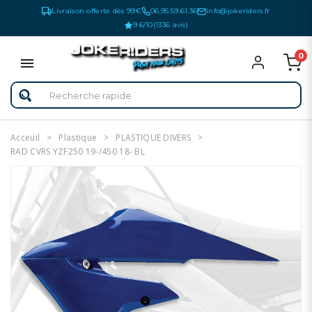
Livraison offerte dès 99€
06.95.59.61.36
info@jokeriders.fr
9.6/10
(1336 avis)
0
Acceuil
Plastique
PLASTIQUE DIVERS
RAD CVRS YZF250 19-/450 18- BL