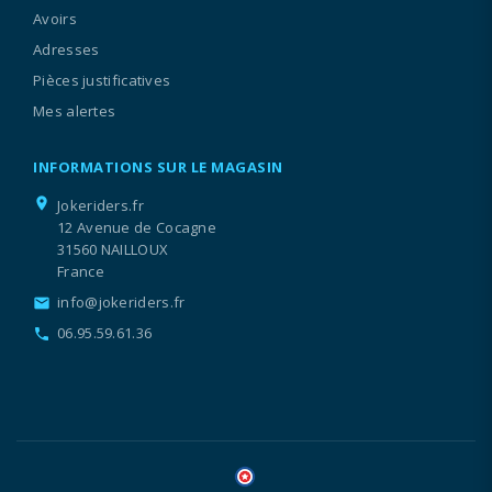
Avoirs
Adresses
Pièces justificatives
Mes alertes
INFORMATIONS SUR LE MAGASIN
location_on
Jokeriders.fr
12 Avenue de Cocagne
31560 NAILLOUX
France
info@jokeriders.fr
email
06.95.59.61.36
call