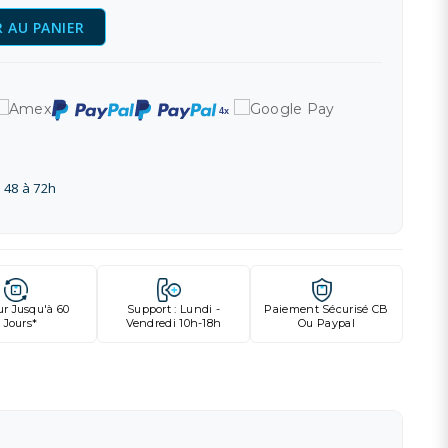
 AU PANIER
 48 à 72h
ur Jusqu'à 60
Support : Lundi -
Paiement Sécurisé CB
Jours*
Vendredi 10h-18h
Ou Paypal