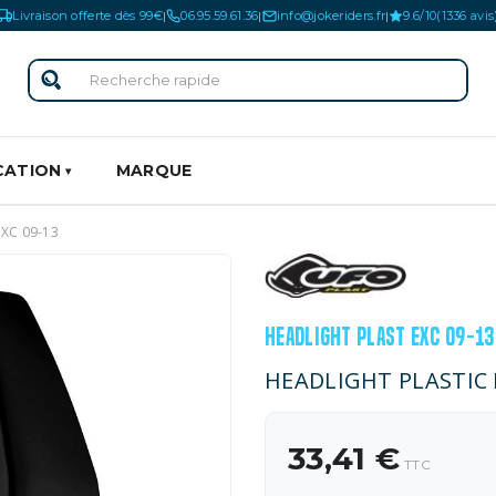
Livraison offerte dès 99€
06.95.59.61.36
info@jokeriders.fr
9.6/10
(1336 avis
|
|
|
CATION
MARQUE
XC 09-13
HEADLIGHT PLAST EXC 09-13
HEADLIGHT PLASTIC
33,41 €
TTC