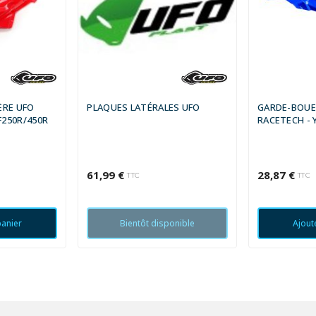
ÈRE UFO
PLAQUES LATÉRALES UFO
GARDE-BOUE
250R/450R
RACETECH - 
61,99 €
28,87 €
TTC
TTC
panier
Bientôt disponible
Ajout