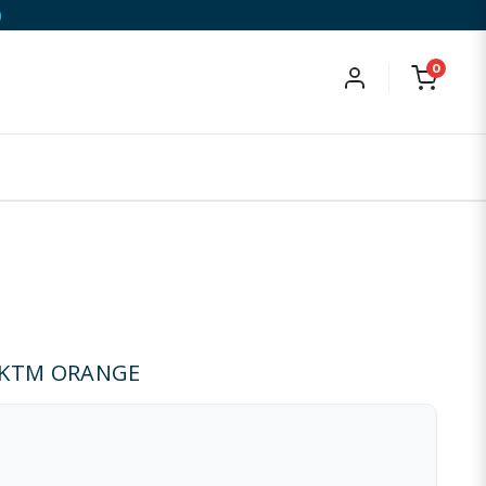
)
0
 KTM ORANGE