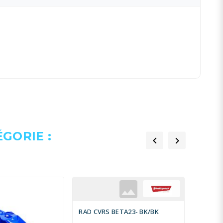
GORIE :


RAD CVRS BETA23- BK/BK