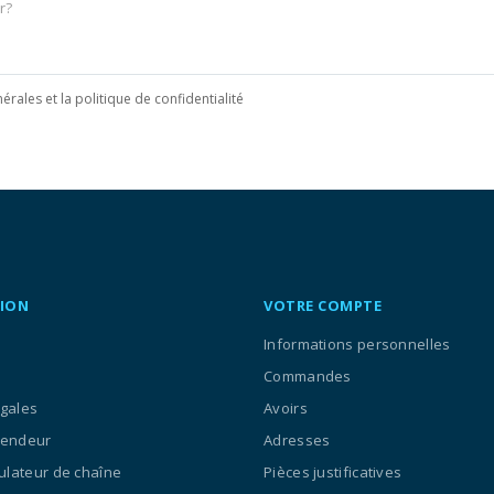
érales et la politique de confidentialité
ION
VOTRE COMPTE
Informations personnelles
Commandes
égales
Avoirs
vendeur
Adresses
culateur de chaîne
Pièces justificatives