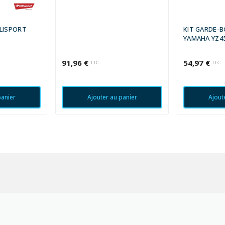
OLISPORT
KIT GARDE-B
YAMAHA YZ4
91,96 €
54,97 €
TTC
TTC
panier
Ajouter au panier
Ajout