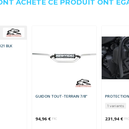
 ONT ACHETÉ CE PRODUIT ONT É
21 BLK
GUIDON TOUT-TERRAIN 7/8"
PROTECTION
1 variants
94,96 €
231,94 €
TTC
TT