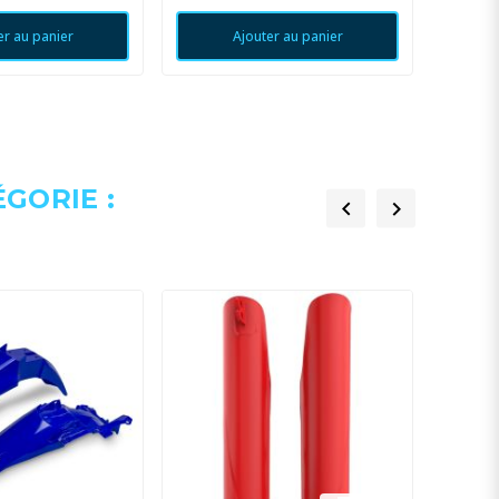
er au panier
Ajouter au panier
GORIE :

