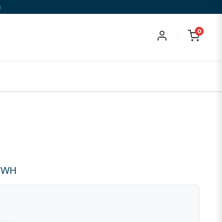
)
0
- WH