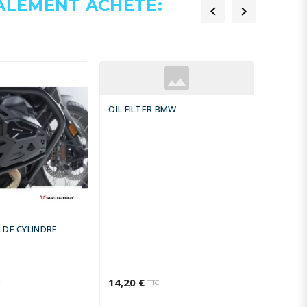
GALEMENT ACHETÉ:


OIL FILTER BMW
 DE CYLINDRE
LEVIER
14,20 €
25,26 
C
TTC