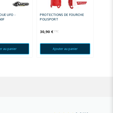
OUE UFO -
PROTECTIONS DE FOURCHE
OUÏES 
50F
POLISPORT
VERT K
30,90 €
54,97 
TTC
er au panier
Ajouter au panier