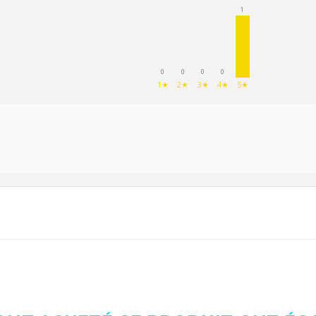
1
0
0
0
0
1★
2★
3★
4★
5★