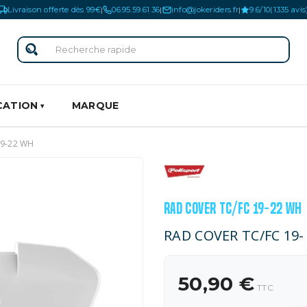
Livraison offerte dès 99€
06.95.59.61.36
info@jokeriders.fr
9.6/10
(1335 avis
|
|
|
CATION
MARQUE
19-22 WH
RAD COVER TC/FC 19-22 WH
RAD COVER TC/FC 19
50,90 €
TTC