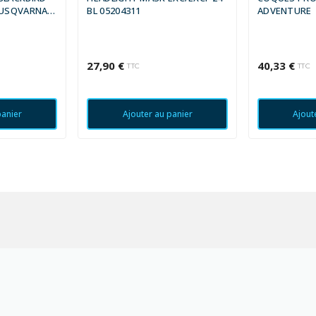
 HUSQVARNA
BL 05204311
ADVENTURE
27,90 €
40,33 €
TTC
TTC
panier
Ajouter au panier
Ajout