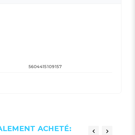
5604415109157
GALEMENT ACHETÉ:

