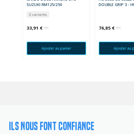
SUZUKI RM125/250
DOUBLE GRIP 3 -
FC-TC
2 variants
33,91 €
76,85 €
TTC
TTC
Ajouter au panier
Ajouter au 
ILS NOUS FONT CONFIANCE