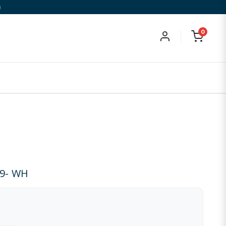
)
0
19- WH