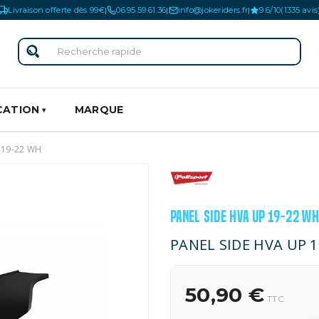
Livraison offerte dès 99€
06.95.59.61.36
info@jokeriders.fr
9.6/10
(1335 avis
|
|
|
CATION
MARQUE
 19-22 WH
PANEL SIDE HVA UP 19-22 WH
PANEL SIDE HVA UP 
50,90 €
TTC