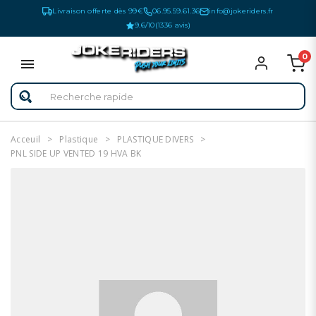
Livraison offerte dès 99€
06.95.59.61.36
info@jokeriders.fr
9.6/10
(1336 avis)
0
Acceuil
Plastique
PLASTIQUE DIVERS
PNL SIDE UP VENTED 19 HVA BK