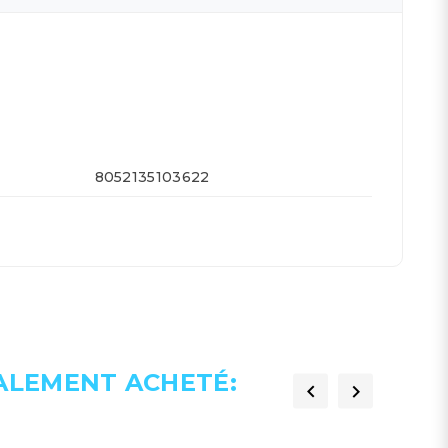
8052135103622
GALEMENT ACHETÉ:

