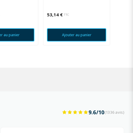
53,14 €
179,14
C
TTC
er au panier
Ajouter au panier
9.6/10
(1336 avis)