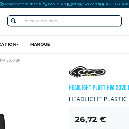
Livraison offerte dès 99€
06.95.59.61.36
info@jokeriders.fr
9.6/10
(1336 avis
|
|
|
CATION
MARQUE
HVA 2020 BK
HEADLIGHT PLAST HVA 2020 
HEADLIGHT PLASTIC
26,72 €
TTC