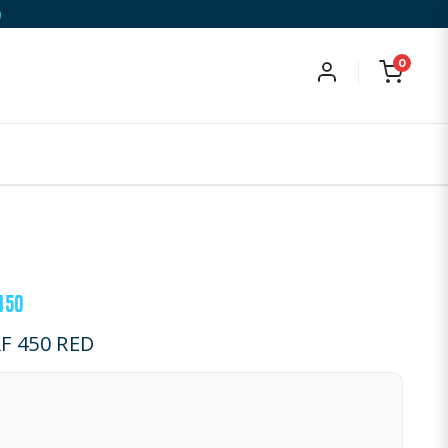
)
0
450
F 450 RED