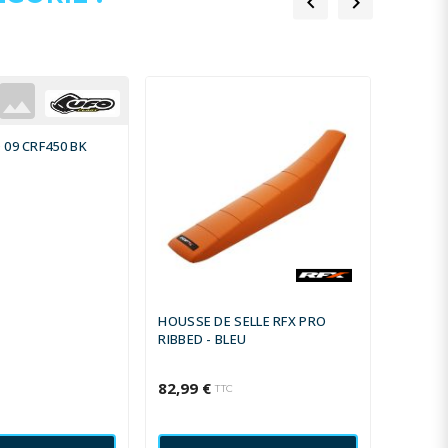


09 CRF450 BK
HOUSSE DE SELLE RFX PRO
PROTEC
RIBBED - BLEU
OSCILL
82,99 €
54,68 
TTC