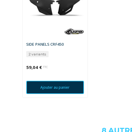
SIDE PANELS CRF450
2 variants
59,04 €
TTC
Ajouter au panier
8 AUTR