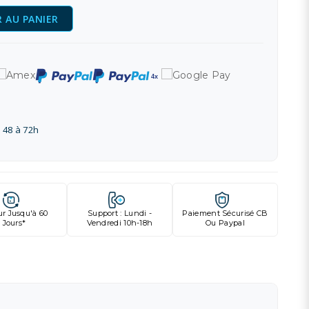
 AU PANIER
 48 à 72h
ur Jusqu'à 60
Support : Lundi -
Paiement Sécurisé CB
Jours*
Vendredi 10h-18h
Ou Paypal