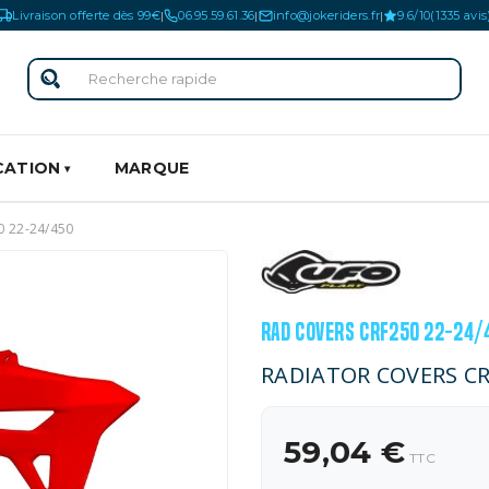
Livraison offerte dès 99€
06.95.59.61.36
info@jokeriders.fr
9.6/10
(1335 avis
|
|
|
CATION
MARQUE
 22-24/450
RAD COVERS CRF250 22-24/
RADIATOR COVERS CR
59,04 €
TTC