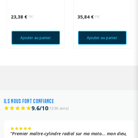
NOIR KTM
23,38 €
35,84 €
TTC
TTC
Ajouter au panier
Ajouter au panier
ILS NOUS FONT CONFIANCE
9.6/10
(1336 avis)
"Premier maître-cylindre radial sur ma moto... mon dieu,