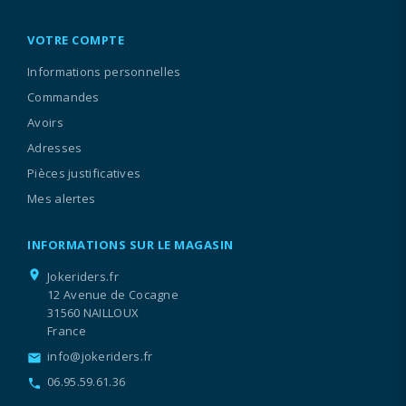
VOTRE COMPTE
Informations personnelles
Commandes
Avoirs
Adresses
Pièces justificatives
Mes alertes
INFORMATIONS SUR LE MAGASIN
location_on
Jokeriders.fr
12 Avenue de Cocagne
31560 NAILLOUX
France
info@jokeriders.fr
email
06.95.59.61.36
call