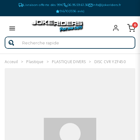
Livraison offerte dès 99€
06.95.59.61.36
info@jokeriders.fr
9.6/10
(1336 avis)
0
Acceuil
Plastique
PLASTIQUE DIVERS
DISC CVR YZF450