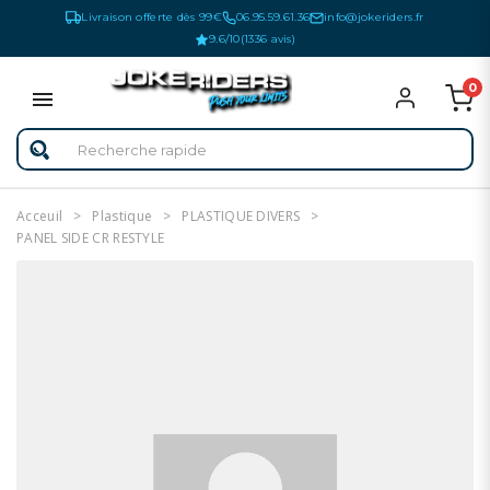
Livraison offerte dès 99€
06.95.59.61.36
info@jokeriders.fr
9.6/10
(1336 avis)
0
Acceuil
Plastique
PLASTIQUE DIVERS
PANEL SIDE CR RESTYLE