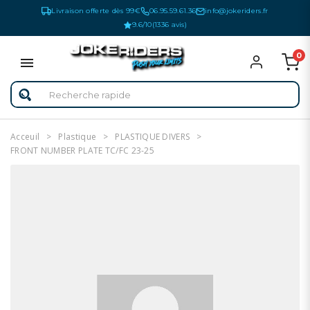
Livraison offerte dès 99€
06.95.59.61.36
info@jokeriders.fr
9.6/10
(1336 avis)
0
Acceuil
Plastique
PLASTIQUE DIVERS
FRONT NUMBER PLATE TC/FC 23-25