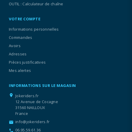
OUTIL : Calculateur de chaîne
VOTRE COMPTE
Informations personnelles
Commandes
Avoirs
Adresses
Pièces justificatives
Mes alertes
INFORMATIONS SUR LE MAGASIN
location_on
Jokeriders.fr
12 Avenue de Cocagne
31560 NAILLOUX
France
info@jokeriders.fr
email
06.95.59.61.36
call