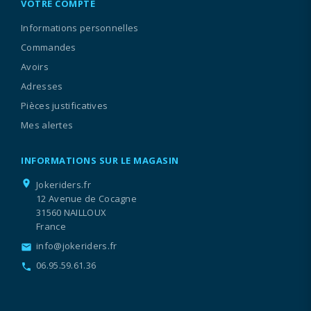
VOTRE COMPTE
Informations personnelles
Commandes
Avoirs
Adresses
Pièces justificatives
Mes alertes
INFORMATIONS SUR LE MAGASIN
location_on
Jokeriders.fr
12 Avenue de Cocagne
31560 NAILLOUX
France
info@jokeriders.fr
email
06.95.59.61.36
call