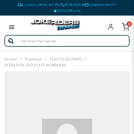
Livraison offerte dès 99€
06.95.59.61.36
info@jokeriders.fr
9.6/10
(1335 avis)
0
Acceuil
Plastique
PLASTIQUE DIVERS
EXTENTION UFO PLATE NUMBER KX