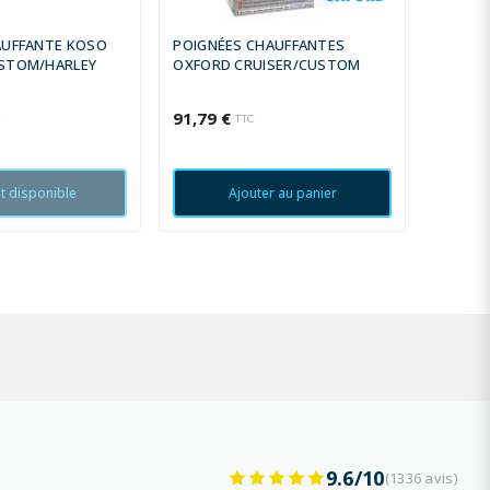
AUFFANTE KOSO
POIGNÉES CHAUFFANTES
POIGNÉ
STOM/HARLEY
OXFORD CRUISER/CUSTOM
OXFOR
91,79 €
102,00
C
TTC
t disponible
Ajouter au panier
9.6/10
(1336 avis)