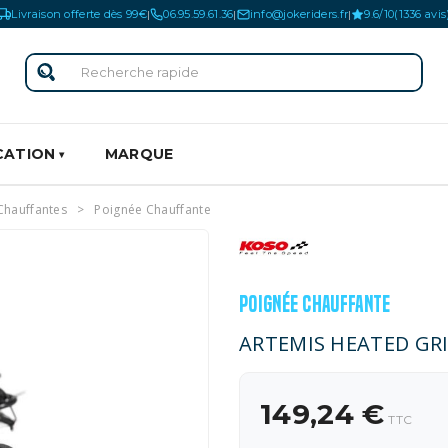
Livraison offerte dès 99€
06.95.59.61.36
info@jokeriders.fr
9.6/10
(1336 avis
|
|
|
CATION
MARQUE
Chauffantes
Poignée Chauffante
POIGNÉE CHAUFFANTE
ARTEMIS HEATED GRIP
149,24 €
TTC