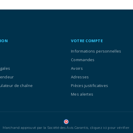
ION
VOTRE COMPTE
Informations personnelles
Commandes
égales
Avoirs
vendeur
Adresses
culateur de chaîne
Pièces justificatives
Mes alertes
cliquez ici pour vérifier
Marchand approuvé par la Société des Avis Garantis,
.