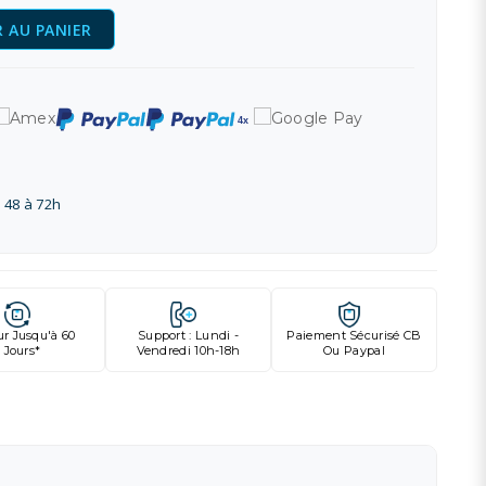
 AU PANIER
 48 à 72h
ur Jusqu'à 60
Support : Lundi -
Paiement Sécurisé CB
Jours*
Vendredi 10h-18h
Ou Paypal