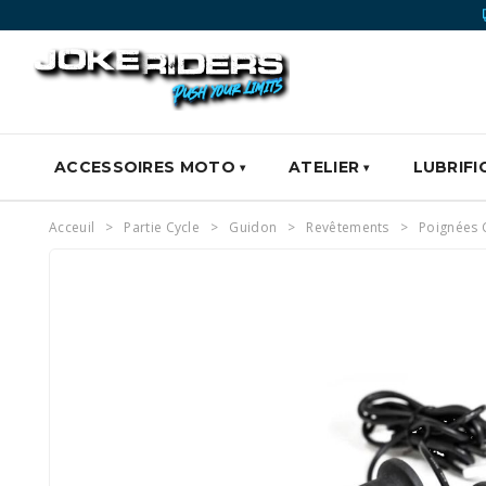
ACCESSOIRES MOTO
ATELIER
LUBRIFI
Acceuil
Partie Cycle
Guidon
Revêtements
Poignées 