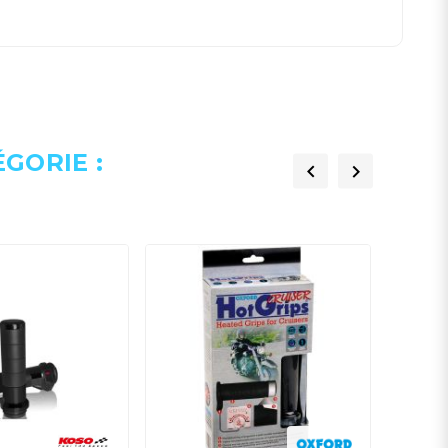
GORIE :

