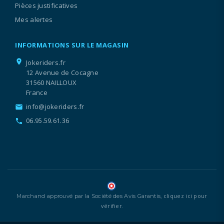
Pièces justificatives
Mes alertes
INFORMATIONS SUR LE MAGASIN
location_on
Jokeriders.fr
12 Avenue de Cocagne
31560 NAILLOUX
France
info@jokeriders.fr
email
06.95.59.61.36
call
cliquez ici pour
Marchand approuvé par la Société des Avis Garantis,
vérifier
.