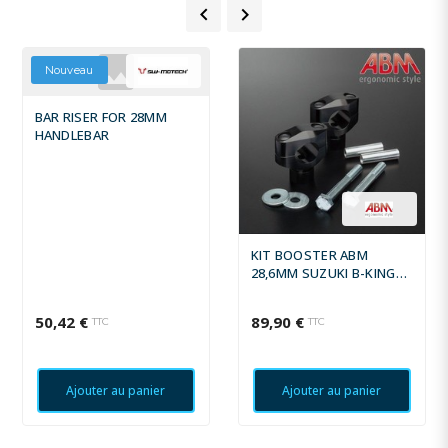


Nouveau
BAR RISER FOR 28MM
HANDLEBAR
KIT BOOSTER ABM
28,6MM SUZUKI B-KING
2008 -
50,42 €
89,90 €
TTC
TTC
Ajouter au panier
Ajouter au panier