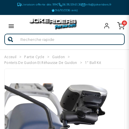
Livraison offerte dès 99€
06.95.59.61.36
info@jokeriders.fr
9.6/10
(1336 avis)
0
Acceuil
Partie Cycle
Guidon
Pontets De Guidon Et Réhausse De Guidon
1" Ball Kit