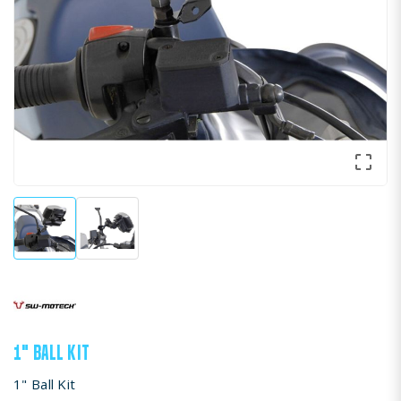

1" BALL KIT
1" Ball Kit