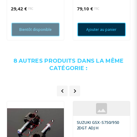
29,42 €
79,10 €
TTC
TTC
Bientôt disponible
Ajouter au panier
8 AUTRES PRODUITS DANS LA MÊME
CATÉGORIE :


SUZUKI GSX-S750/950
2DGT ADJ H