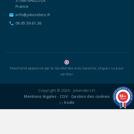
31560 NAILLOUX
France
info@jokeriders.fr
email
06.95.59.61.36
call
cliquez ici pour
Marchand approuvé par la Société des Avis Garantis,
vérifier
.
Copyright © 2026 - Jokeriders.fr
9.6
Mentions légales
CGV
Gestion des cookies
-
-
/10
1336 avis
kodix
by