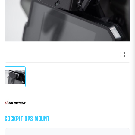

COCKPIT GPS MOUNT