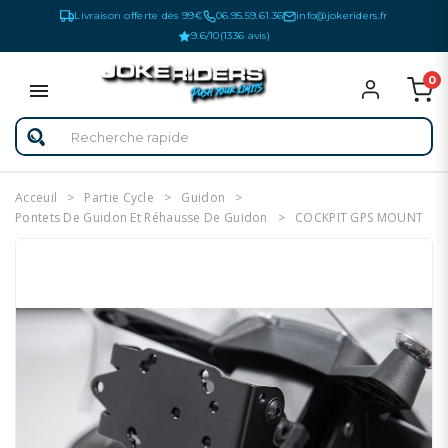
Livraison offerte dès 99€
06.95.59.61.36
info@jokeriders.fr
9.6/10
(1336 avis)
0
Acceuil
Partie Cycle
Guidon
Pontets De Guidon Et Réhausse De Guidon
COCKPIT GPS MOUNT