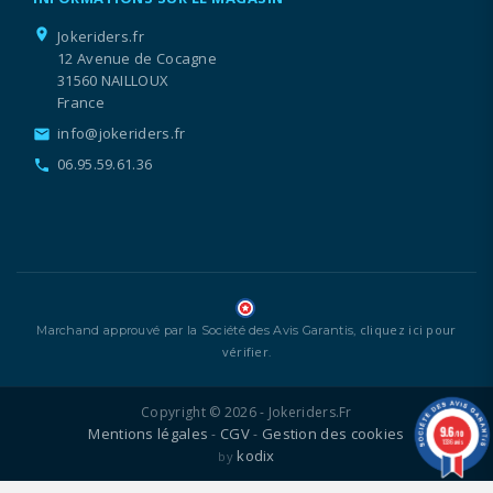
location_on
Jokeriders.fr
12 Avenue de Cocagne
31560 NAILLOUX
France
info@jokeriders.fr
email
06.95.59.61.36
call
cliquez ici pour
Marchand approuvé par la Société des Avis Garantis,
vérifier
.
Copyright © 2026 - Jokeriders.fr
9.6
Mentions légales
CGV
Gestion des cookies
-
-
/10
1336 avis
kodix
by