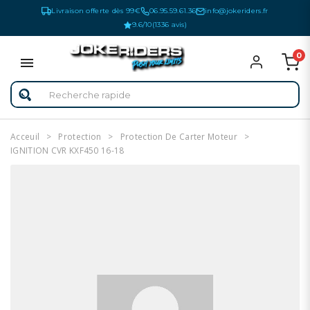
Livraison offerte dès 99€
06.95.59.61.36
info@jokeriders.fr
9.6/10
(1336 avis)
0
Acceuil
Protection
Protection De Carter Moteur
IGNITION CVR KXF450 16-18