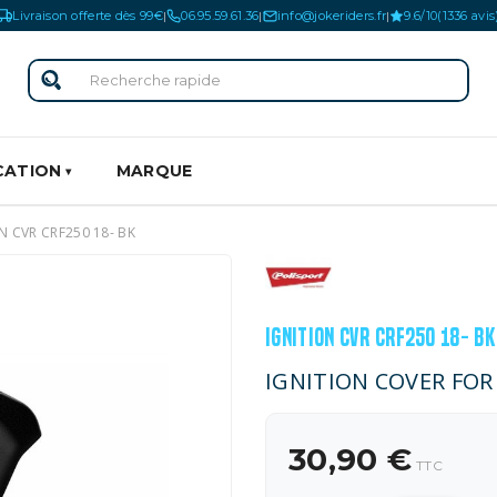
Livraison offerte dès 99€
06.95.59.61.36
info@jokeriders.fr
9.6/10
(1336 avis
|
|
|
CATION
MARQUE
N CVR CRF250 18- BK
IGNITION CVR CRF250 18- BK
IGNITION COVER FO
30,90 €
TTC