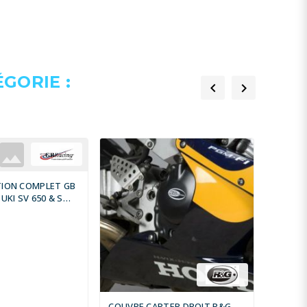
GORIE :


TION COMPLET GB
UKI SV 650 & S
COUVRE CARTER DROIT R&G
COUVRE