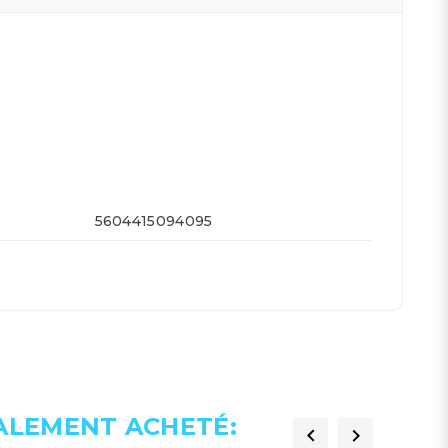
5604415094095
GALEMENT ACHETÉ:

