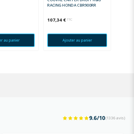
RACING HONDA CBR900RR
(EMBRA
KAWASA
107,34 €
107,34
C
TTC
er au panier
Ajouter au panier
9.6/10
(1336 avis)