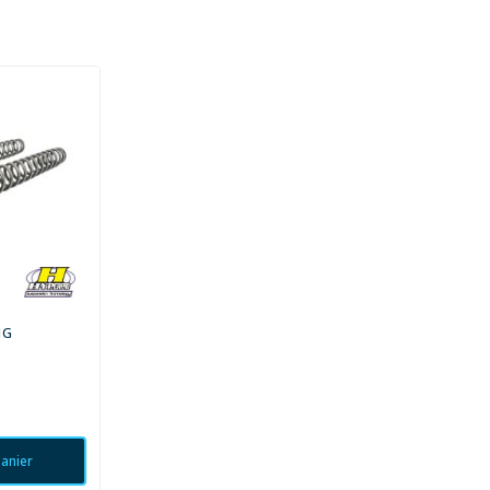
NG
panier