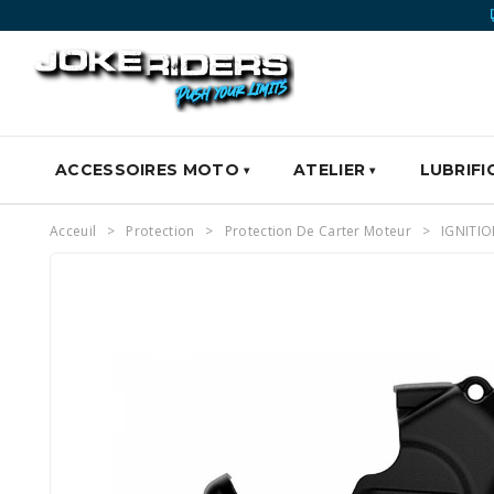
ACCESSOIRES MOTO
ATELIER
LUBRIFI
Acceuil
Protection
Protection De Carter Moteur
IGNITIO