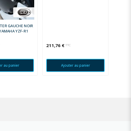
TER GAUCHE NOIR
PROTEC
YAMAHA YZF-R1
RACING
2011
211,76 €
72,00 
C
TTC
er au panier
Ajouter au panier