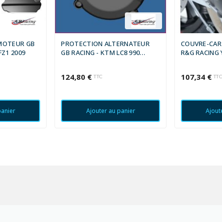
MOTEUR GB
PROTECTION ALTERNATEUR
COUVRE-CAR
FZ1 2009
GB RACING - KTM LC8 990
R&G RACING 
SUPERDUKE R 2009-2010
124,80 €
107,34 €
TTC
TT
panier
Ajouter au panier
Ajout