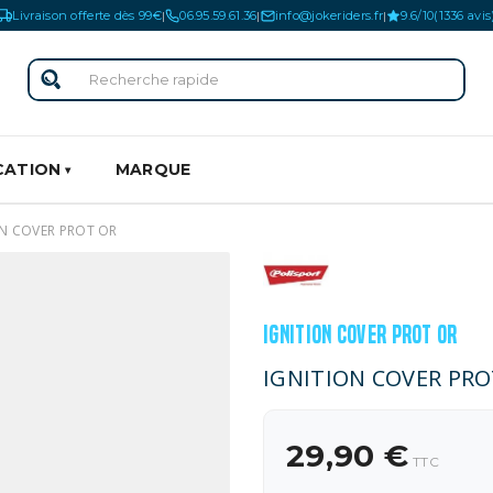
Livraison offerte dès 99€
06.95.59.61.36
info@jokeriders.fr
9.6/10
(1336 avis
|
|
|
CATION
MARQUE
ON COVER PROT OR
IGNITION COVER PROT OR
IGNITION COVER PR
29,90 €
TTC