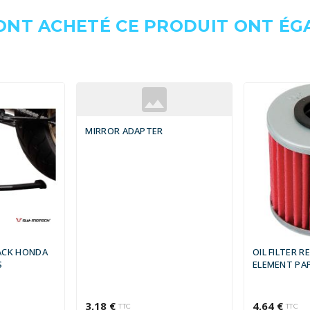
 ONT ACHETÉ CE PRODUIT ONT É
MIRROR ADAPTER
ACK HONDA
OIL FILTER R
S
ELEMENT PA
3,18 €
4,64 €
TTC
TTC