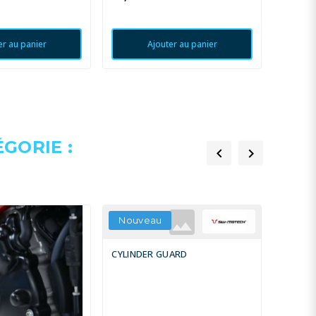
er au panier
Ajouter au panier
GORIE :


Nouveau
CYLINDER GUARD