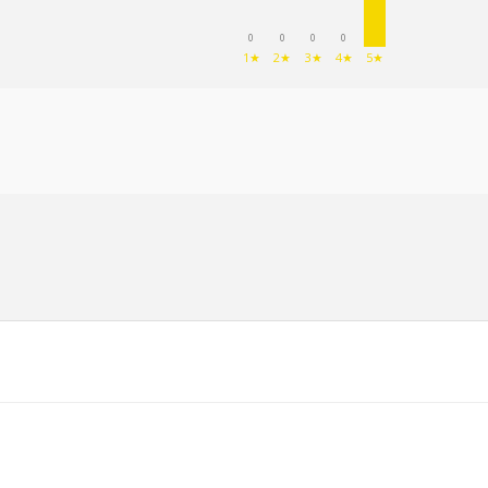
0
0
0
0
1★
2★
3★
4★
5★