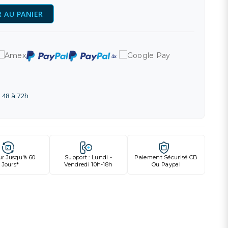
 AU PANIER
 48 à 72h
ur Jusqu'à 60
Support : Lundi -
Paiement Sécurisé CB
Jours*
Vendredi 10h-18h
Ou Paypal