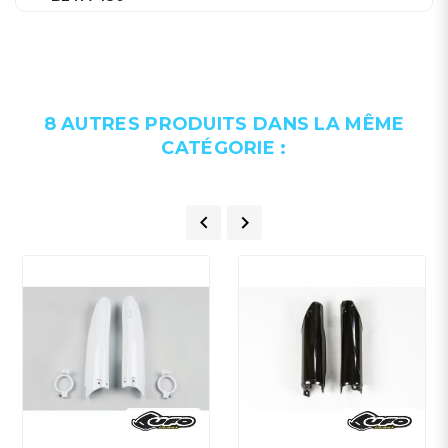
BETA 450 +
BETA 480 +
8 AUTRES PRODUITS DANS LA MÊME
KAWASAKI 250 +
CATÉGORIE :
KAWASAKI 450 +
YAMAHA 125 +


YAMAHA 250 +
YAMAHA 450 +