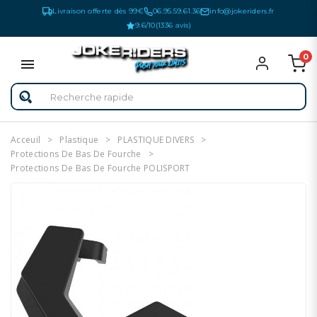
Livraison offerte dès 99€
06.95.59.61.36
info@jokeriders.fr
9.6/10
(1336 avis)
0
Acceuil
Plastique
PLASTIQUE DIVERS
Protections De Bas De Fourche
Protections De Bas De Fourche POLISPORT