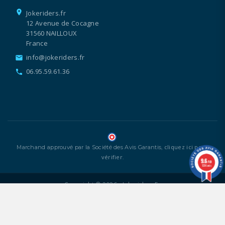
location_on
Jokeriders.fr
12 Avenue de Cocagne
31560 NAILLOUX
France
info@jokeriders.fr
email
06.95.59.61.36
call
cliquez ici pour
Marchand approuvé par la Société des Avis Garantis,
vérifier
.
9.6
/10
1336 avis
Copyright © 2026 - Jokeriders.fr
Mentions légales
CGV
Gestion des cookies
-
-
kodix
by