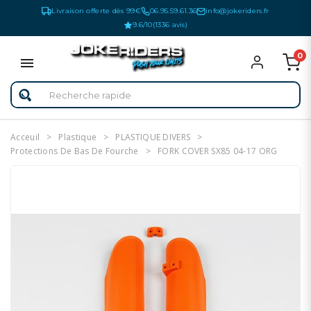
Livraison offerte dès 99€
06.95.59.61.36
info@jokeriders.fr
9.6/10
(1336 avis)
0
Acceuil
Plastique
PLASTIQUE DIVERS
Protections De Bas De Fourche
FORK COVER SX85 04-17 ORG